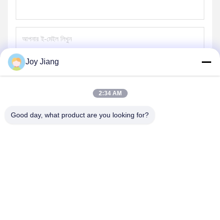
Joy Jiang
পাঠান
2:34 AM
Good day, what product are you looking for?
SHENZHEN LEAN KIOSK SYSTEMS CO.,
LTD.
frank@lien.cn
+852-59568712