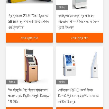
ভিডিও
দ্বি-চ্যানেল 21.5 "টাচ স্ক্রিন সহ
ব্যাঙ্কিংয়ের জন্য স্ব-পরিষেবা
58 মিমি স্ব-পরিষেবা টিকিট মেশিন
পরিবর্তন পে স্পর্শ কিসোক, বহিরঙ্গন
এমপ্ল্লিফাইড
খুচরা কিওস্ক
সেরা মূল্য পান
সেরা মূল্য পান
ভিডিও
ভিডিও
ফ্রি স্ট্যান্ডিং টাচ স্ক্রিন হাসপাতাল
মেডিকেল RFID কার্ড রিডার
সেল্ফ ল্যাব প্রিন্টিং পেমেন্ট কিয়স্ক
রিপোর্ট প্রিন্টার সহ হসপিটাল সেলফ
19 ইঞ্চি
সার্ভিস কিয়স্ক