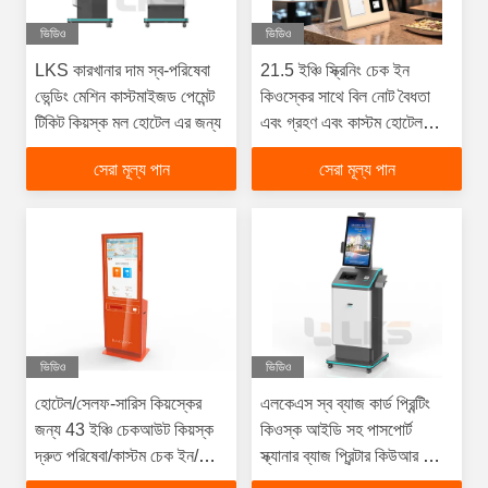
ভিডিও
ভিডিও
LKS কারখানার দাম স্ব-পরিষেবা
21.5 ইঞ্চি স্ক্রিনিং চেক ইন
ভেন্ডিং মেশিন কাস্টমাইজড পেমেন্ট
কিওস্কের সাথে বিল নোট বৈধতা
টিকিট কিয়স্ক মল হোটেল এর জন্য
এবং গ্রহণ এবং কাস্টম হোটেল
টার্মিনাল কিওস্কের জন্য গ্রাহকের
সেরা মূল্য পান
সেরা মূল্য পান
লোগো
ভিডিও
ভিডিও
হোটেল/সেলফ-সারিস কিয়স্কের
এলকেএস স্ব ব্যাজ কার্ড প্রিন্টিং
জন্য 43 ইঞ্চি চেকআউট কিয়স্ক
কিওস্ক আইডি সহ পাসপোর্ট
দ্রুত পরিষেবা/কাস্টম চেক ইন/চেক
স্ক্যানার ব্যাজ প্রিন্টার কিউআর কোড
আউট কিয়স্ক, LksKiosk প্রদান
স্ক্যানার ক্যামেরা