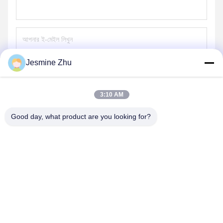
Jesmine Zhu
পাঠান
3:10 AM
Good day, what product are you looking for?
SHENZHEN LEAN KIOSK SYSTEMS CO.,
LTD.
frank@lien.cn
+852-59568712