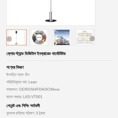
ফ্লোর স্ট্যান্ড ডিজিটাল ইনফ্রারেড থার্মোমিটার
পণ্যের বিবরণ
উৎপত্তি স্থল: চীন
পরিচিতিমুলক নাম: Lean
সাক্ষ্যদান: CE/ROSH/FDA/3C/More
মডেল নম্বার: LKS-VT001
পেমেন্ট এবং শিপিং শর্তাবলী
ন্যূনতম চাহিদার পরিমাণ: 3 টুকরা