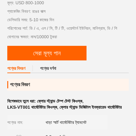
মূল্য: USD 800-1000
প্যাকেজিং বিবরণ: রঙের বাক্স
ডেলিভারি সময়: 5-10 কাজের দিন
পরিশোধের শর্ত: ডি / এ, এল / সি, টি / টি, ওয়েস্টার্ন ইউনিয়ন, মানিগ্রাম, ডি / পি
যোগানের ক্ষমতা: মাস/10000 টুকরা
সেরা মূল্য পান
পণ্যের বিবরণ
পণ্যের বর্ণনা
পণ্যের বিবরণ
বিশেষভাবে তুলে ধরা:
ফ্লোর স্ট্যান্ড টেম্প টেস্ট কিওস্ক
,
LKS-VT001 থার্মোমিটার কিওস্ক
,
ফ্লোর স্ট্যান্ড ডিজিটাল ইনফ্রারেড থার্মোমিটার
পণ্যের নাম:
খাড়া স্মার্ট থার্মোমিটার ট্যাবলেট