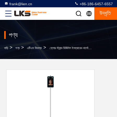
frank@lien.cn
+86-186-6457-6557
উদ্ধৃতি
পণ্য
>
>
>
বাড়ি
পণ্য
এটিএম কিয়স্ক
ফ্লোর স্ট্যান্ড ডিজিটাল ইনফ্রারেড থার্মোমিটার