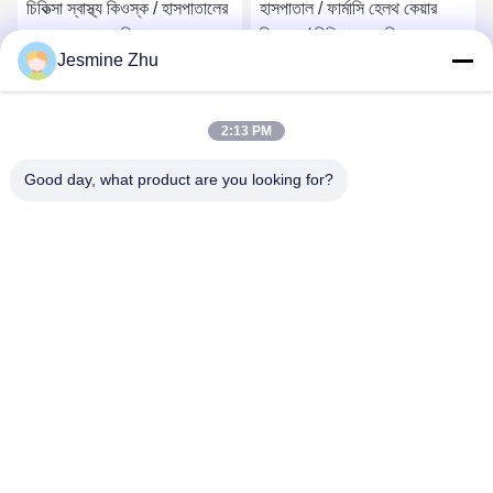
চিকিত্সা স্বাস্থ্য কিওস্ক / হাসপাতালের
হাসপাতাল / ফার্মাসি হেলথ কেয়ার
জন্য স্বাস্থ্যসেবা কিওস্ক, এলকেএস
কিওস্ক / চিকিত্সা যত্ন কিওস্ক
Jesmine Zhu
দ্বারা স্ব-পরিষেবা কিওস্ক
ইউরোপের এমডিডি এবং ইউএসএ
এফডিসিএ স্ট্যান্ডার্ড, এলকেএস দ্বারা
সেরা মূল্য পান
সেরা মূল্য পান
মার্জিত নকশা
2:13 PM
Good day, what product are you looking for?
SHENZHEN LEAN KIOSK SYSTEMS CO.,
LTD.
frank@lien.cn
+86-186-6457-6557
৯০-৮ দয়াং রোড, ২য় তলা, রেনতিয়ান কমিউনিটি, ফুহাই স্ট্রিট, বাওআন জেলা, শেনজেন,
গুয়াংডং, চীন