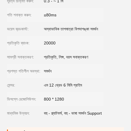
দূরত্ব চিহ্নিত করুন:
0.3 - ~ 1 মি
গতি শনাক্ত করুন:
≤80ms
ভয়েস ব্রডকাস্ট:
অস্বাভাবিক তাপমাত্রা বিপদাশঙ্কা সমর্থন
প্রতিকৃতি ব্যাংক:
20000
সামগ্রী সনাক্তকরণ:
প্রতিকৃতি, লিঙ্গ, বয়স সনাক্তকরণ
প্রশস্ত গতিশীল অবস্থা:
সমর্থন
সেন্সর:
এম 12 থ্রেড 6 মিমি প্রাইম
ডিসপ্লে রেজোলিউশন:
800 * 1280
মাধ্যমিক উন্নয়ন:
বহু - প্ল্যাটফর্ম, বহু - ভাষা সমর্থন Support