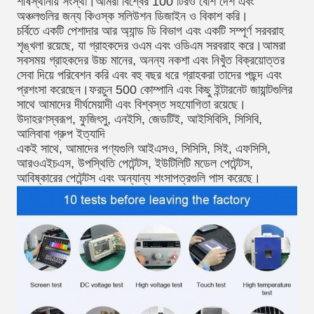
শীর্ষস্থানীয় সংস্থা।আমরা বিশ্বের 100 টিরও বেশি দেশ এবং 
অঞ্চলগুলির জন্য কিওস্ক সলিউশন ডিজাইন ও বিকাশ করি।
চর্বিতে একটি পেশাদার আর অ্যান্ড ডি বিভাগ এবং একটি সম্পূর্ণ সরবরাহ 
শৃঙ্খলা রয়েছে, যা গ্রাহকদের ওএম এবং ওডিএম সরবরাহ করে।আমরা 
সবসময় গ্রাহকদের উচ্চ মানের, অনন্য নকশা এবং নিখুঁত বিক্রয়োত্তর 
সেবা দিয়ে পরিবেশন করি এবং বহু বছর ধরে গ্রাহকরা তাদের পছন্দ এবং 
প্রশংসা করেছেন।ফরচুন 500 কোম্পানি এবং কিছু ইন্টারনেট জায়ান্টগুলির 
সাথে আমাদের দীর্ঘমেয়াদী এবং বিশ্বস্ত সহযোগিতা রয়েছে।
উদাহরণস্বরূপ, ফুজিৎসু, এনইসি, জেডটিই, আইসিবিসি, সিসিবি, 
আলিবাবা গ্রুপ ইত্যাদি
একই সাথে, আমাদের পণ্যগুলি আইএসও, সিসিসি, সিই, এফসিসি, 
আরওএইচএস, উপস্থিতি পেটেন্টস, ইউটিলিটি মডেল পেটেন্টস, 
আবিষ্কারের পেটেন্টস এবং অন্যান্য শংসাপত্রগুলি পাস করেছে।