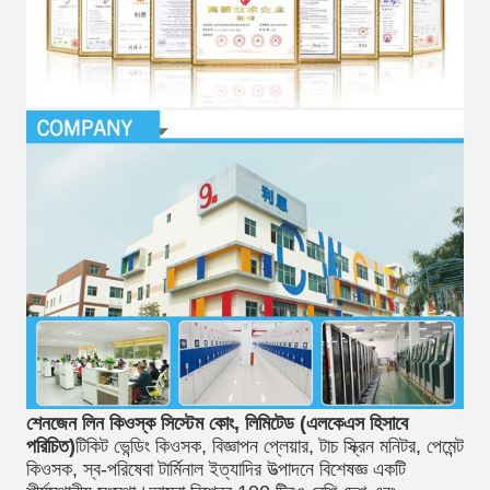
শেনজেন লিন কিওস্ক সিস্টেম কোং, লিমিটেড (এলকেএস হিসাবে 
পরিচিত)
টিকিট ভেন্ডিং কিওসক, বিজ্ঞাপন প্লেয়ার, টাচ স্ক্রিন মনিটর, পেমেন্ট 
কিওসক, স্ব-পরিষেবা টার্মিনাল ইত্যাদির উত্পাদনে বিশেষজ্ঞ একটি 