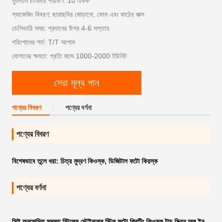
ন্যূনতম চাহিদার পরিমাণ: 10 একক
প্যাকেজিং বিবরণ: ছায়াছবির মোড়ানো, ফোম এবং কাঠের বাক্স
ডেলিভারি সময়: প্রদানের উপর 4-6 সপ্তাহ
পরিশোধের শর্ত: T/T আগাম
যোগানের ক্ষমতা: প্রতি মাসে 1000-2000 ইউনিট
সেরা মূল্য পান
পণ্যের বিবরণ
পণ্যের বর্ণনা
পণ্যের বিবরণ
বিশেষভাবে তুলে ধরা:
চিত্র মুদ্রণ কিওস্ক
,
ডিজিটাল ফটো কিয়স্ক
পণ্যের বর্ণনা
সিই অনুমোদিত সমস্ত স্টিলেস স্টেইনলেস স্টিল ফটো প্রিন্টিং কিওস্ক টাচ স্ক্রিন অল ইন