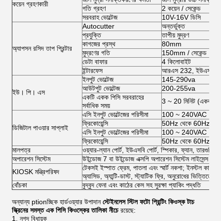
কয়েন গ্রহণকারী
গতি গ্রহণ
2 কয়েন / সেকেন্ড
সরবরাহ ভোল্টেজ
10V-16V ডিসি
Autocutter
অন্তর্ভুক্ত
প্রযুক্তি
তাপীয় মুদ্রণ
কাগজের প্রস্থ
80mm
অ্যাপসন রসিদ তাপ প্রিন্টার
মুদ্রণের গতি
150mm / সেকেন্ড
ডেটা বাফার
4 কিলোবাইট
ইন্টারফেস
আরএস 232, ইউএসবি
ইনপুট ভোল্টেজ
145-290va
আউটপুট ভোল্টেজ
200-255va
ইউ। পি। এস
একটি একক পিসি সরবরাহের
3 ~ 20 মিনিট (একক পিস
সর্বাধিক সময়
এসি ইনপুট ভোল্টেজের পরিসীমা
100 ~ 240VAC
ফ্রিকোয়েন্সি
50Hz থেকে 60Hz
ডিজিটাল পাওয়ার সাপ্লাই
এসি ইনপুট ভোল্টেজের পরিসীমা
100 ~ 240VAC
ফ্রিকোয়েন্সি
50Hz থেকে 60Hz
মালপত্র
ওয়্যার-ল্যান পোর্ট, ইউএসবি পোর্ট, স্পিকার, ফ্যান, তারগুলি, স্ক
অপারেশন সিস্টেম
উইন্ডোজ 7 বা উইন্ডোজ এক্সপি অপারেশন সিস্টেম লাইসেন্স ছাড়
টেকসই ইস্পাত ফ্রেম, পাতলা এবং স্মার্ট নকশা; ইনস্টল কাজ করা সহজ
KIOSK মন্ত্রিপরিষদ
অ্যাসিড, অ্যান্টি-ডাস্ট, স্ট্যাটিক ফ্রি, অনুরোধের ভিত্তিতে
বোঁচকা
বুদ্বুদ ফেনা এবং কাঠের কেস সহ সুরক্ষা প্যাকিং পদ্ধতি
অন্যান্য ptionচ্ছিক হার্ডওয়্যার উপাদান
স্টেইনলেস স্টিল ফটো প্রিন্টিং কিওস্ক টাচ
স্ক্রিনের সমস্ত এক পিসি কিওস্কের তালিকা নীচে
রয়েছে:
নগদ বিধায়ক