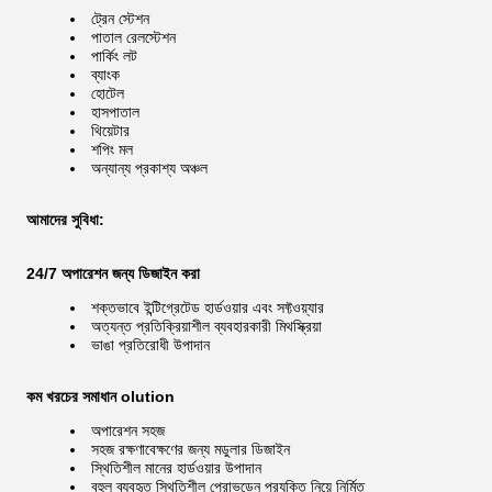
ট্রেন স্টেশন
পাতাল রেলস্টেশন
পার্কিং লট
ব্যাংক
হোটেল
হাসপাতাল
থিয়েটার
শপিং মল
অন্যান্য প্রকাশ্য অঞ্চল
আমাদের সুবিধা:
24/7 অপারেশন জন্য ডিজাইন করা
শক্তভাবে ইন্টিগ্রেটেড হার্ডওয়ার এবং সফ্টওয়্যার
অত্যন্ত প্রতিক্রিয়াশীল ব্যবহারকারী মিথস্ক্রিয়া
ভাঙা প্রতিরোধী উপাদান
কম খরচের সমাধান olution
অপারেশন সহজ
সহজ রক্ষণাবেক্ষণের জন্য মডুলার ডিজাইন
স্থিতিশীল মানের হার্ডওয়ার উপাদান
বহুল ব্যবহৃত স্থিতিশীল প্রোভডেন প্রযুক্তি নিয়ে নির্মিত