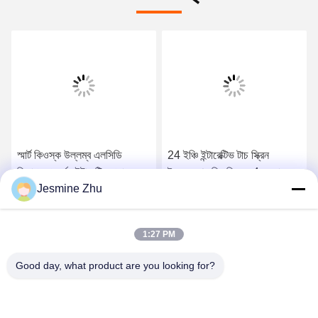
স্মার্ট কিওস্ক উল্লম্ব এলসিডি
24 ইঞ্চি ইন্টারেক্টিভ টাচ স্ক্রিন
বিজ্ঞাপন প্রদর্শন ইন্টারেক্টিভ প্যানেল
ইনফরমেশন কিওস্কি এ 4 লেজার
Jesmine Zhu
ডিজিটাল সিগনেজ টোটেম
প্রিন্টার, কিউআর কোড স্ক্যানার সহ
সেরা মূল্য পান
সেরা মূল্য পান
1:27 PM
Good day, what product are you looking for?