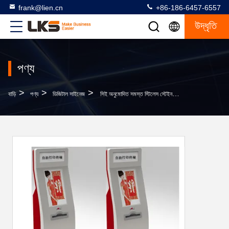
frank@lien.cn
+86-186-6457-6557
উদ্ধৃতি
পণ্য
>
>
>
বাড়ি
পণ্য
ডিজিটাল সাইনেজ
সিই অনুমোদিত সমস্ত স্টিলেস স্টেইনলেস স্টিল ফটো প্রিন্টিং কিওস্ক টাচ স্ক্রিন ইন ওয়ান পিসি কিয়স্ক