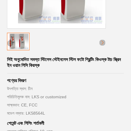
সিই অনুমোদিত সমস্ত স্টিলেস স্টেইনলেস স্টিল ফটো প্রিন্টিং কিওস্ক টাচ স্ক্রিন
ইন ওয়ান পিসি কিয়স্ক
পণ্যের বিবরণ
উৎপত্তি স্থল: চীন
পরিচিতিমুলক নাম: LKS or customized
সাক্ষ্যদান: CE, FCC
মডেল নম্বার: LKS8564L
পেমেন্ট এবং শিপিং শর্তাবলী