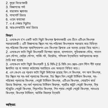
মুদ্রা বিতরণকারী
বিজ্ঞাপনের পর্দা
বারকোড স্ক্যানার
পাসপোর্ট রিডার
ওয়েব ক্যামেরা
এ 4 লেজার প্রিন্টার
আরএফআইডি কার্ড রিডার
বিবরণ
এলকেএস হ'ল একটি ফটো প্রিন্ট কিওস্ক উত্পাদনকারী এবং চীনে এটিএম কিওস্ক
সরবরাহকারী। এটি বিজ্ঞাপনের স্ক্রিন সহ স্ব-পরিষেবা কিওস্ককে সরবরাহ করে বিভিন্ন
স্ব-পরিষেবা কিওস্ক অ্যাপ্লিকেশন এবং কিওস্ক শিল্পকে এক অনন্য চেহারা নিয়ে আসে।
এলকেএস ফটো প্রিন্ট কিওস্কটি বিশেষত ব্যাংক, হাসপাতাল, সুবিধাজনক স্টোর, পাতাল
রেল স্টেশন, মেট্রো স্টেশন, পার্কিং লট, থিয়েটার, শপিংমল ইত্যাদিতে অর্থপ্রদানের জন্য
তৈরি করা হয়েছে
এলকেএস ফটো প্রিন্ট কিওস্কটি 1.5 মিমি-2.5 মিমি বেধ কোল্ড-রোল স্টিল শীট দ্বারা
উত্পাদিত হয় যা সমস্ত কাঠামোর স্থায়িত্ব এবং অনড়তা নিশ্চিত করে।
এল কেএস এর প্রধান ফটো প্রিন্ট কিউস্কে রয়েছে বিল পে কিওস্ক, পপ আপ কিওস্ক,
টাচ স্ক্রিন স্ব স্ব-অর্থ প্রদানের কিওস্ক, টাচ স্ক্রিন বিল পেমেন্ট টার্মিনাল কিওস্ক, স্ব-
পরিষেবা প্রদানের কিওস্ক, পেমেন্ট টার্মিনাল কিওস্ক, এটিএম কিওস্ক, সোয়াইপ কার্ড
রিডার কিয়াস্ক, স্ব-অর্থ প্রদানের টার্মিনাল কিয়স্ক, প্রাচীর মাউন্ট পেমেন্ট কিওস্ক, ফ্রি
স্ট্যান্ডিং পেমেন্ট কিওস্ক, প্রিপেইড কিওস্ক, পিন প্যাড পেমেন্ট পেমেন্ট কিওস্ক, সাবওয়ে
কিওস্ক; কিওস্ক টার্মিনাল; আর্থিক কিয়স্ক ইত্যাদি
বহুক্রিয়া: