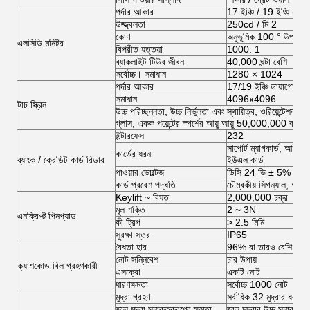
পর্দার আকার
17 ইঞ্চি / 19 ইঞ্চি (8 ইঞ
উজ্জ্বলতা
250cd / মি 2
কোণ
অনুভূমিক 100 ° উপরে; 
এলসিডি মনিটর
বিপরীত হত্তয়া
1000: 1
ব্যাকলাইট টিউব জীবন
40,000 ঘন্টা বেশি
সর্বোচ্চ। সমাধান
1280 × 1024
পর্দার আকার
17/19 ইঞ্চি ডায়াগোনাল (8
সমাধান
4096x4096
টাচ স্ক্রিন
উচ্চ পরিচ্ছন্নতা, উচ্চ নির্ভুলতা এবং স্থায়িত্ব, ওরিয়েন্টেশন নি
গ্লাস; একক পয়েন্টের স্পর্শের আয়ু আয়ু 50,000,000 বার
ইন্টারফেস
232
সাপোর্ট ম্যাগকার্ড, আইস
কার্ডের ধরন
ব্যাংক / ক্রেডিট কার্ড রিডার
ইউএল কার্ড
পাওয়ার ভোল্টেজ
ডিসি 24 ভি ± 5%
কার্ড প্রবেশ পদ্ধতি
চৌম্বকীয় সিগন্যাল, অপটো
Keylift ~ বিঘত
2,000,000 চক্র
মূল শক্তি
2 ~ 3N
এনক্রিপ্ট পিনপ্যাড
কী ট্রিপ
> 2.5 মিমি
সুরক্ষা স্তর
IP65
বৈধতা হার
96% বা তারও বেশি
নোট সন্নিবেশ
চার উপায়
ক্যাশকোড বিল গ্রহণকারী
এসক্রো
একটি নোট
ধারণক্ষমতা
সর্বোচ্চ 1000 নোট
মুদ্রা গ্রহণ
সর্বাধিক 32 মুদ্রার ধরণ,
জাল মুদ্রা সনাক্তকরণের ক্ষমতা
জাল মুদ্রার উচ্চ সনাক্তক