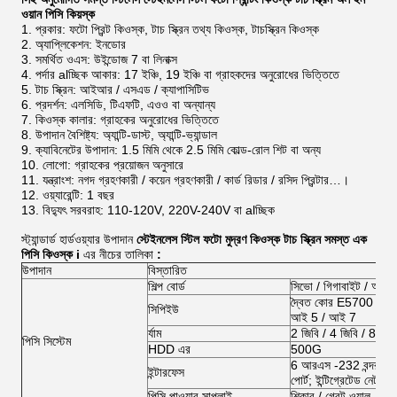
ওয়ান পিসি কিয়স্ক
প্রকার: ফটো প্রিন্ট কিওস্ক, টাচ স্ক্রিন তথ্য কিওস্ক, টাচস্ক্রিন কিওস্ক
অ্যাপ্লিকেশন: ইনডোর
সমর্থিত ওএস: উইন্ডোজ 7 বা লিনাক্স
পর্দার alচ্ছিক আকার: 17 ইঞ্চি, 19 ইঞ্চি বা গ্রাহকদের অনুরোধের ভিত্তিতে
টাচ স্ক্রিন: আইআর / এসএড / ক্যাপাসিটিভ
প্রদর্শন: এলসিডি, টিএফটি, এওও বা অন্যান্য
কিওস্ক কালার: গ্রাহকের অনুরোধের ভিত্তিতে
উপাদান বৈশিষ্ট্য: অ্যান্টি-ডাস্ট, অ্যান্টি-ভ্যান্ডাল
ক্যাবিনেটের উপাদান: 1.5 মিমি থেকে 2.5 মিমি কোল্ড-রোল শিট বা অন্য
লোগো: গ্রাহকের প্রয়োজন অনুসারে
যন্ত্রাংশ: নগদ গ্রহণকারী / কয়েন গ্রহণকারী / কার্ড রিডার / রসিদ প্রিন্টার…।
ওয়্যারেন্টি: 1 বছর
বিদ্যুৎ সরবরাহ: 110-120V, 220V-240V বা alচ্ছিক
স্ট্যান্ডার্ড হার্ডওয়্যার উপাদান
স্টেইনলেস স্টিল ফটো মুদ্রণ কিওস্ক টাচ স্ক্রিন সমস্ত এক
পিসি কিওস্ক i
এর নীচের তালিকা
:
উপাদান
বিস্তারিত
শিল্প বোর্ড
সিভো / গিগাবাইট / অ্য
দ্বৈত কোর E5700 / G2
সিপিইউ
আই 5 / আই 7
র্যাম
2 জিবি / 4 জিবি / 8 জিবি
পিসি সিস্টেম
HDD এর
500G
6 আরএস -232 বন্দর; 1 
ইন্টারফেস
পোর্ট; ইন্টিগ্রেটেড নেট কার্
পিসি পাওয়ার সাপ্লাই
শিকার / গ্রেট ওয়াল