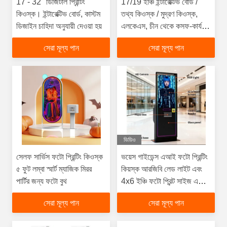
17 - 32 "ডিজিটাল প্রিন্টিং
17/19 ইঞ্চি ইন্টারেক্টিভ বোর্ড /
কিওস্ক। ইন্টারেক্টিভ বোর্ড, কাস্টম
তথ্য কিওস্ক / মুদ্রণ কিওস্ক,
ডিজাইন চাহিদা অনুযায়ী দেওয়া হয়
এলকেএস, চীন থেকে কসফ-কার্যকর
সমাধান
সেরা মূল্য পান
সেরা মূল্য পান
ভিডিও
সেলফ সার্ভিস ফটো প্রিন্টিং কিওস্ক
ভয়েস গাইডেন্স এআই ফটো প্রিন্টিং
৫ ফুট লম্বা স্মার্ট ম্যাজিক মিরর
কিয়স্ক আরজিবি লেড লাইট এবং
পার্টির জন্য ফটো বুথ
4x6 ইঞ্চি ফটো প্রিন্ট সাইজ এবং
দ্রুত ফটো প্রিন্ট করার জন্য
সেরা মূল্য পান
সেরা মূল্য পান
ডিজাইন করা হয়েছে