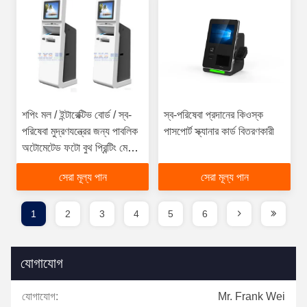
শপিং মল / ইন্টারেক্টিভ বোর্ড / স্ব-
স্ব-পরিষেবা প্রদানের কিওস্ক
পরিষেবা মুদ্রণযন্ত্রের জন্য পাবলিক
পাসপোর্ট স্ক্যানার কার্ড বিতরণকারী
অটোমেটেড ফটো বুথ প্রিন্টিং মেশিন
কিয়স্ক
সেরা মূল্য পান
সেরা মূল্য পান
1
2
3
4
5
6
যোগাযোগ
যোগাযোগ:
Mr. Frank Wei