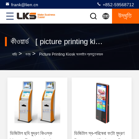
frank@lien.cn
+852-59568712
উদ্ধৃতি
কীওয়ার্ড [ picture printing kiosk ] ম্যাচ 62 পণ্য
>
>
বাড়ি
পণ্য
Picture Printing Kiosk অনলাইন প্রস্তুতকারক
ডিজিটাল ছবি মুদ্রণ কিওস্ক
ডিজিটাল স্ব-পরিষেবা ফটো মুদ্রণ