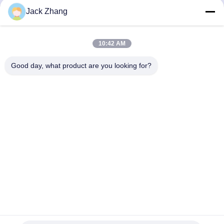
Jack Zhang
পাঠান
10:42 AM
Good day, what product are you looking for?
SHENZHEN LEAN KIOSK SYSTEMS CO.,
LTD.
frank@lien.cn
+852-59568712
৯০-৮ দয়াং রোড, ২য় তলা, রেনতিয়ান কমিউনিটি, ফুহাই স্ট্রিট, বাওআন জেলা, শেনজেন,
গুয়াংডং, চীন