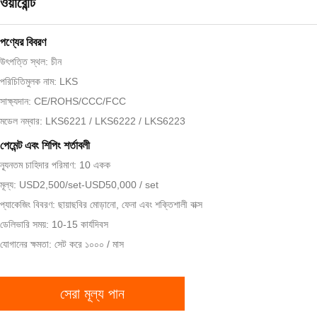
ওয়ারেন্টি
পণ্যের বিবরণ
উৎপত্তি স্থল: চীন
পরিচিতিমুলক নাম: LKS
সাক্ষ্যদান: CE/ROHS/CCC/FCC
মডেল নম্বার: LKS6221 / LKS6222 / LKS6223
পেমেন্ট এবং শিপিং শর্তাবলী
ন্যূনতম চাহিদার পরিমাণ: 10 একক
মূল্য: USD2,500/set-USD50,000 / set
প্যাকেজিং বিবরণ: ছায়াছবির মোড়ানো, ফেনা এবং শক্তিশালী বাক্স
ডেলিভারি সময়: 10-15 কার্যদিবস
যোগানের ক্ষমতা: সেট করে ১০০০ / মাস
সেরা মূল্য পান