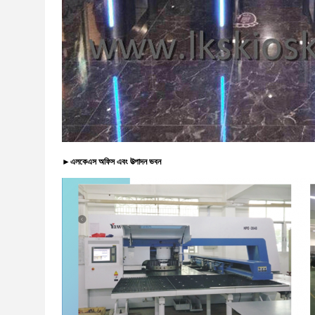
►
এলকেএস অফিস এবং উত্পাদন ভবন