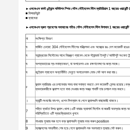
►
এলকেএস ফাস্ট এন্ট্রান্স সলিউশন স্পিড গেটস স্টেইনলেস স্টিল ম্যাটারিয়াল 1 বছরের ওয়ারেন্টি O
■ ফিঙ্গারপ্রিন্ট
■ ক্যামেরা
►
এলকেএস দ্রুত প্রবেশের সমাধানের গতির গেটস স্টেইনলেস স্টিল উপাদান 1 বছরের ওয়ারেন্ট
না
সংক্ষিপ্ত বিবরণ
ঘ
মার্জিত চেহারা: 304 স্টেইনলেস স্টিলের মন্ত্রিসভা এবং অস্ত্রের রঙ বেশ কয়েকটি রঙে
ঘ
অ্যান্ড্রয়েড সিস্টেমের সাথে নিয়ন্ত্রণ প্যানেল থেকে স্ট্যান্ডার্ড ইনপুট / আউটপুট সংকেত ই
ঘ
অপব্যবহারের স্ব-সনাক্তকরণ, যা অপারেশন এবং রক্ষণাবেক্ষণের জন্য সহজ।
ঘ
কন্ট্রোল প্যানেলে অন্তর্নির্মিত মেনুতে অপারেশনাল মোড সেট আপ করা যায়।
ফ্ল্যাপ ব্যারিয়ার এর চলাফেরার সময় বাধা সনাক্ত করতে বেশ কয়েকটি সেন্সর রয়েছে।ব
৫
ব্যবহারকারীকে ক্ল্যাম্প হতে বাধা দেওয়ার জন্য অস্ত্র শাখাটি তার চলাচল বন্ধ করবে।
।
অ্যান্টি-সংঘর্ষের ফাংশন, ওপেন সিগন্যাল না পেলে ফ্ল্যাপগুলি কাছাকাছি থাকবে।
শক্তি ব্যর্থতা উপর ফ্ল্যাপ খোলা।এটি ফায়ার অ্যালার্ম সিস্টেম বা জরুরী অবস্থার জ
7
পরিস্থিতিতে এটি স্বয়ংক্রিয়ভাবে খুলবে
8
পাওয়ার পুনরায় শুরু হলে বন্ধ ফ্ল্যাশগুলি পুনরায় বন্ধ করুন position
9
অ্যাক্সেসের সময়সীমা শেষ হয়ে গেলে ফ্ল্যাকগুলি লক অবস্থানে পুনরায় সেট করুন।