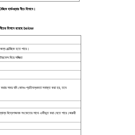
চ্ছিক হার্ডওয়্যার নীচে হিসাবে।
ি নীচের হিসাবে রয়েছে below
র জন্য alচ্ছিক হতে পারে।
ন্টারফেস দিয়ে সজ্জিত
ন্ধ করার সময় যদি কোনও প্রতিবন্ধকতা সনাক্ত করা হয়, তবে
ন্য অন্যান্য উদ্বেগজনক সংকেতের সাথে একীভূত করা যেতে পারে।জরুরী