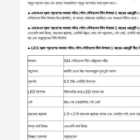
প্রচুর শ্রমের ব্যয় এবং ব্যস্ত সময়গুলিতে প্রচুর অপেক্ষার সময় হ্রাস করে।
►
এলকেএস দ্রুত প্রবেশের সমাধান গতির গেটস স্টেইনলেস স্টিল উপাদান 1 বছরের ওয়ারেন্টি
হয়
স্টেইনলেস স্টিল উপাদান দিয়ে উত্পাদিত, যা সমস্ত কাঠামোর স্থায়িত্ব এবং অনড়তা নিশ্চিত করে।
►
এলকেএস দ্রুত প্রবেশের সমাধান গতির গেটস স্টেইনলেস স্টিল উপাদান 1 বছরের ওয়ারেন্টি
প্র
এনএফসি কার্ড রিডার, বারকোড স্ক্যানার, এলসিডি স্ক্রিন, বাধা গেট আন্দোলন, গেট বোর্ড, এলই
বার এবং অ্যান্ড্রয়েড পিসি সিস্টেম
►
LKS দ্রুত প্রবেশের সমাধান গতির গেটস স্টেইনলেস স্টিল উপাদান 1 বছরের ওয়ারেন্টি নীচে 
উপাদান
304 স্টেইনলেস স্টিল মন্ত্রিসভা শরীর
আন্দোলন
জার্মানি থেকে উচ্চ পারফরম্যান্স মুভমেন্ট আসল
প্রদর্শন
6.5 ইঞ্চি এলসিডি ডিসপ্লে
LED নির্দেশক
ইঙ্গিতগুলির জন্য LED হালকা বার
গেট
উচ্চ-শেষ এক্রাইলিক গেট বোর্ড
বারকোড স্ক্যানার
1 ডি ও 2 ডি বারকোড স্ক্যানার কাগজ এবং মোবাইল পর্দা থেকে বার
সদস্য কার্ড রিডার
এনএফসি কার্ড রিডার
নিয়ন্ত্রণ ব্যবস্থা
অ্যান্ড্রয়েড