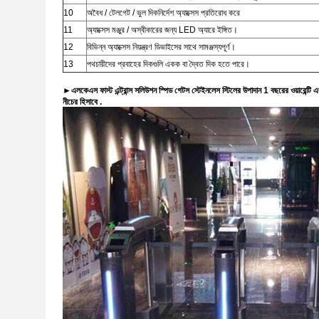
10
অবৈধ / টেলগেট / ভুল দিকনির্দেশ অ্যাক্সেস প্রতিরোধ করে
11
অ্যাক্সেস মঞ্জুর / অস্বীকারের জন্য LED অ্যারে ইঙ্গিত।
12
বিভিন্ন অ্যাক্সেস নিয়ন্ত্রণ ডিভাইসের সাথে সামঞ্জস্যপূর্ণ।
13
পথচারীদের প্রবাহের দিকগুলি একক বা দ্বৈত দিক হতে পারে।
►
এলকেএস ফাস্ট এন্ট্রান্স সলিউশন স্পিড গেটস স্টেইনলেস স্টিলের উপাদান 1 বছরের ওয়ারেন্টি
নীচের হিসাবে .