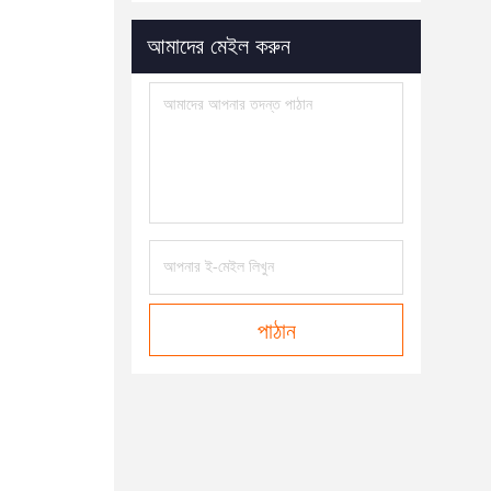
আমাদের মেইল ​​করুন
পাঠান