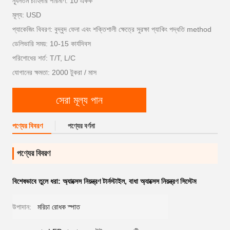
ন্যূনতম চাহিদার পরিমাণ: 10 একক
মূল্য: USD
প্যাকেজিং বিবরণ: বুদ্বুদ ফেনা এবং শক্তিশালী ক্ষেত্রে সুরক্ষা প্যাকিং পদ্ধতি method
ডেলিভারি সময়: 10-15 কার্যদিবস
পরিশোধের শর্ত: T/T, L/C
যোগানের ক্ষমতা: 2000 টুকরা / মাস
সেরা মূল্য পান
পণ্যের বিবরণ
পণ্যের বর্ণনা
পণ্যের বিবরণ
বিশেষভাবে তুলে ধরা:
অ্যাক্সেস নিয়ন্ত্রণ টার্নস্টাইল
,
বাধা অ্যাক্সেস নিয়ন্ত্রণ সিস্টেম
উপাদান:
মরিচা রোধক স্পাত