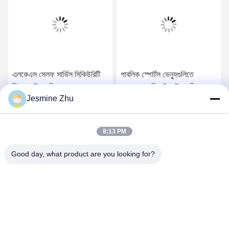
এলকেএস সেলফ সার্ভিস সিকিউরিটি
পাবলিক স্পোর্টস ভেন্যুগুলিতে
স্পিড গেটস, বুদ্ধিমান অ্যাক্সেস
অ্যান্ড্রয়েড রিমোট কন্ট্রোল স্পিড গেট
Jesmine Zhu
কন্ট্রোল সিস্টেমগুলি, সিনিক স্পটের
6.5 ইঞ্চি এলসিডি ডিসপ্লে
প্রবেশ পথে
সেরা মূল্য পান
সেরা মূল্য পান
8:13 PM
Good day, what product are you looking for?
SHENZHEN LEAN KIOSK SYSTEMS CO.,
LTD.