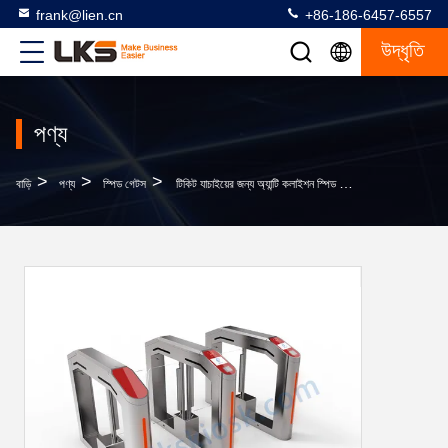
frank@lien.cn
+86-186-6457-6557
উদ্ধৃতি
পণ্য
>
>
>
বাড়ি
পণ্য
স্পিড গেটস
টিকিট যাচাইয়ের জন্য অ্যান্টি কলাইশন স্পিড গেটস অ্যাক্সেস কন্ট্রোল সিনেমা প্রবেশাধিকার