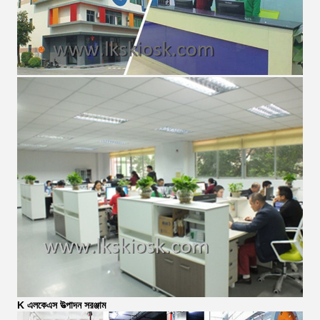
K এলকেএস উত্পাদন সরঞ্জাম