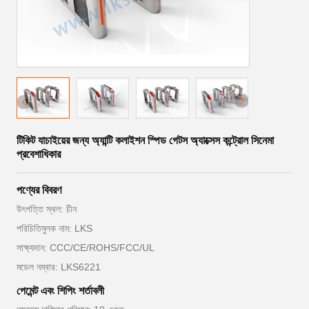
টিকিট যাচাইয়ের জন্য অ্যান্টি কলাইশন স্পিড গেটস অ্যাক্সেস কন্ট্রোল সিনেমা
প্রবেশাধিকার
পণ্যের বিবরণ
উৎপত্তি স্থল: চীন
পরিচিতিমুলক নাম: LKS
সাক্ষ্যদান: CCC/CE/ROHS/FCC/UL
মডেল নম্বার: LKS6221
পেমেন্ট এবং শিপিং শর্তাবলী