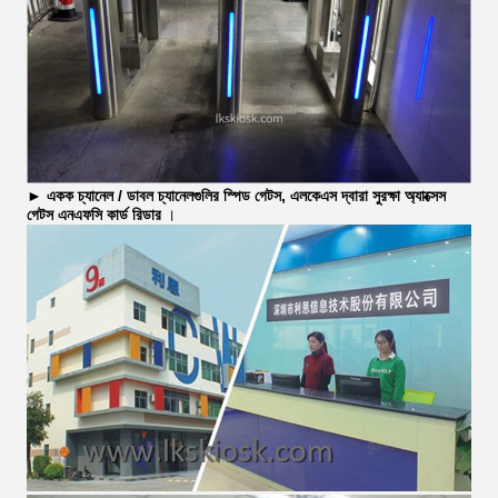
►
একক চ্যানেল / ডাবল চ্যানেলগুলির স্পিড গেটস, এলকেএস দ্বারা সুরক্ষা অ্যাক্সেস
গেটস এনএফসি কার্ড রিডার
।