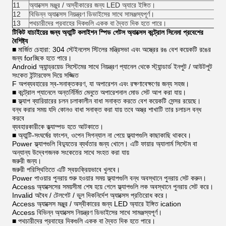
11
অ্যাক্সেস মঞ্জুর / অস্বীকারের জন্য LED অ্যারে ইঙ্গিত।
12
বিভিন্ন অ্যাক্সেস নিয়ন্ত্রণ ডিভাইসের সাথে সামঞ্জস্যপূর্ণ।
13
পথচারীদের প্রবাহের দিকগুলি একক বা দ্বৈত দিক হতে পারে।
টিকিট যাচাইয়ের জন্য অ্যান্টি কলাইশন স্পিড গেটস অ্যাক্সেস কন্ট্রোল সিনেমা প্রবেশের
বৈশিষ্ট্য
■ মার্জিত চেহারা: 304 স্টেইনলেস স্টিলের মন্ত্রিসভা এবং অস্ত্রের রঙ বেশ কয়েকটি রঙের
জন্য forচ্ছিক হতে পারে।
Android অ্যান্ড্রয়েড সিস্টেমের সাথে নিয়ন্ত্রণ প্যানেল থেকে স্ট্যান্ডার্ড ইনপুট / আউটপুট
সংকেত ইন্টারফেস দিয়ে সজ্জিত
F অপব্যবহারের স্ব-সনাক্তকরণ, যা অপারেশন এবং রক্ষণাবেক্ষণের জন্য সহজ।
■ কন্ট্রোল প্যানেলে অন্তর্নির্মিত মেনুতে অপারেশনাল মোড সেট আপ করা যায়।
■ ফ্ল্যাপ ব্যারিয়ারের চলন চলাকালীন বাধা সনাক্ত করতে বেশ কয়েকটি সেন্সর রয়েছে।
বন্ধ করার সময় যদি কোনও বাধা সনাক্ত করা যায় তবে অস্ত্র শাখাটি তার চলাচল বন্ধ
করবে
ব্যবহারকারীকে ক্ল্যাম্পড হতে আটকাতে।
■ অ্যান্টি-সংঘর্ষের ফাংশন, ওপেন সিগন্যাল না পেয়ে ফ্ল্যাপগুলি কাছাকাছি থাকবে।
Power ফ্ল্যাপগুলি বিদ্যুতের ব্যর্থতার জন্য খোলে। এটি ফায়ার অ্যালার্ম সিস্টেম বা
অন্যান্য উদ্বেগজনক সংকেতের সাথে সংহত করা যায়
জরুরী জন্য।
জরুরী পরিস্থিতিতে এটি স্বয়ংক্রিয়ভাবে খুলবে।
Power পাওয়ার পুনরায় শুরু হওয়ার সময় ফ্ল্যাপগুলি বন্ধ অবস্থানে পুনরায় সেট করুন।
Access অ্যাক্সেসের সময়সীমা শেষ হয়ে গেলে ফ্ল্যাপগুলি লক অবস্থানে পুনরায় সেট করে।
Invalid অবৈধ / টেলগেট / ভুল দিকনির্দেশ অ্যাক্সেস প্রতিরোধ করে।
Access অ্যাক্সেস মঞ্জুর / অস্বীকারের জন্য LED অ্যারে ইঙ্গিত ication
Access বিভিন্ন অ্যাক্সেস নিয়ন্ত্রণ ডিভাইসের সাথে সামঞ্জস্যপূর্ণ।
■ পথচারীদের প্রবাহের দিকগুলি একক বা দ্বৈত দিক হতে পারে।