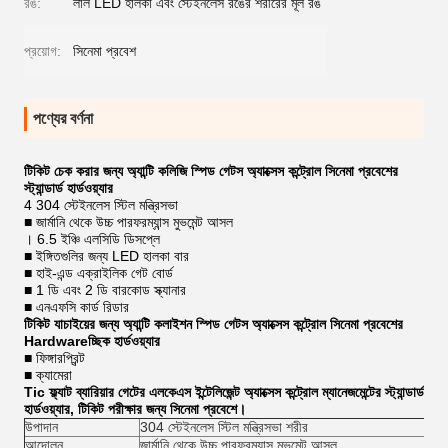
রঙ:
লাল LED হালকা এবং স্টেইনলেস রঙের শরীরের মূল রঙ
প্রয়োগ:
সিনেমা প্রবেশ
পণ্যের বর্ণনা
টিকিট চেক করার জন্য অ্যান্টি কলিজি স্পিড গেটস অ্যাক্সেস কন্ট্রোল সিনেমা প্রবেশের
স্ট্যান্ডার্ড হার্ডওয়্যার
4 304 স্টেইনলেস স্টিল মন্ত্রিসভা
■ জার্মানি থেকে উচ্চ পারফরম্যান্স মুভমেন্ট আসল
। 6.5 ইঞ্চি এলসিডি ডিসপ্লে
■ ইঙ্গিতগুলির জন্য LED হালকা বার
■ হাই-এন্ড এক্রাইলিক গেট বোর্ড
■ 1 ডি এবং 2 ডি বারকোড স্ক্যানার
■ এনএফসি কার্ড রিডার
টিকিট যাচাইয়ের জন্য অ্যান্টি কলাইশন স্পিড গেটস অ্যাক্সেস কন্ট্রোল সিনেমা প্রবেশের
Hardwareচ্ছিক হার্ডওয়্যার
■ ফিঙ্গারপ্রিন্ট
■ ক্যামেরা
Tic ফ্ল্যাট ব্যারিয়ার গেটের এলকেএস ইন্টেলিজেন্ট অ্যাক্সেস কন্ট্রোল ম্যানেজমেন্টের স্ট্যান্ডার্ড
হার্ডওয়্যার, টিকিট পরীক্ষার জন্য সিনেমা প্রবেশে।
উপাদান
304 স্টেইনলেস স্টিল মন্ত্রিসভা শরীর
আন্দোলন
জার্মানি থেকে উচ্চ পারফরম্যান্স মুভমেন্ট আসল