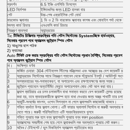
প্রদর্শন
6.5 ইঞ্চি এলসিডি ডিসপ্লে
LED নির্দেশক
ইঙ্গিতগুলির জন্য LED হালকা বার
গেট
উচ্চ-শেষ এক্রাইলিক গেট বোর্ড
বারকোড স্ক্যানার
1 ডি ও 2 ডি বারকোড স্ক্যানার কাগজ এবং মোবাইল পর্দা থেকে বারকো
সদস্য কার্ড রিডার
এনএফসি কার্ড রিডার
নিয়ন্ত্রণ ব্যবস্থা
অ্যান্ড্রয়েড
Tic
টিকিটের চিকিত্সার স্বয়ংক্রিয় গতি গেটস সিস্টেমের Systemচ্ছিক হার্ডওয়্যার,
সিনেমার প্রবেশ পথে অ্যাক্সেস কন্ট্রোল স্পিড গেটস
1) আঙুলের ছাপ পাঠক
2) ক্যামেরা
Auto
টিকিট চেক করার স্বয়ংক্রিয় গতি গেটস সিস্টেমের প্রধান বৈশিষ্ট্য, সিনেমার প্রবেশ
পথে অ্যাক্সেস কন্ট্রোল স্পিড গেটস
না।
সংক্ষিপ্ত বর্ণনা
1
মার্জিত চেহারা: 304 স্টেইনলেস স্টিলের মন্ত্রিসভা এবং অস্ত্রের রঙ বেশ কয়েকটি রঙের
2
অ্যান্ড্রয়েড সিস্টেমের সাথে নিয়ন্ত্রণ প্যানেল থেকে স্ট্যান্ডার্ড ইনপুট / আউটপুট সংকেত ই
3
অপব্যবহারের স্ব-সনাক্তকরণ, যা অপারেশন এবং রক্ষণাবেক্ষণের জন্য সহজ।
4
কন্ট্রোল প্যানেলে অন্তর্নির্মিত মেনুতে অপারেশনাল মোড সেট আপ করা যায়।
5
ফ্ল্যাপ ব্যারিয়ার এর চলন চলাকালীন বাধা সনাক্ত করতে বেশ কয়েকটি সেন্সর রয়েছে। 
করা হয়, তবে ব্যবহারকারীকে ক্ল্যাম্প হতে বাধা দেওয়ার জন্য অস্ত্র শাখাটি তার চলাচল
6
অ্যান্টি-সংঘর্ষের ফাংশন, ওপেন সিগন্যাল না পেলে ফ্ল্যাপগুলি কাছাকাছি থাকবে।
7
শক্তি ব্যর্থতা উপর ফ্ল্যাপ খোলা। এটি ফায়ার অ্যালার্ম সিস্টেম বা জরুরী অবস্থার জ
যেতে পারে। জরুরী পরিস্থিতিতে এটি স্বয়ংক্রিয়ভাবে খুলবে
8
শক্তি পুনরায় শুরু হলে বন্ধ ফ্ল্যাশগুলি পুনরায় বন্ধ করুন position
9
অ্যাক্সেসের সময়সীমা শেষ হয়ে গেলে ফ্ল্যাকগুলি লক অবস্থানে পুনরায় সেট করুন।
10
অবৈধ / টেইলগেট / ভুল দিকনির্দেশ অ্যাক্সেস প্রতিরোধ করে