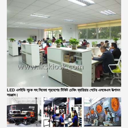
LED এলইডি সূচক সহ সিনেমা প্রবেশের টিকিট চেকিং ব্যারিয়ার গেটের এলকেএস উত্পাদন
সরঞ্জাম।