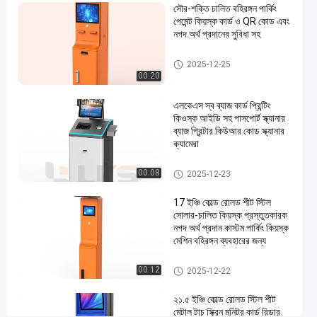
সৌর-শক্তি চালিত বহিরঙ্গন পার্কিং
স্ক্রিন
পেমেন্ট কিয়স্ক কার্ড ও QR কোড এবং
এবং
নগদ অর্থ প্রদানের সুবিধা সহ
ইন্টারকম
পার্কিং পেমেন্ট স্টেশন
2025-12-25
সহ
00:20
এখন চ্যাট করুন
পার্কিং
এলকেএস স্ব ব্যাজ কার্ড প্রিন্টিং
2025-
11
পেমেন্ট
কিওস্ক আইডি সহ পাসপোর্ট স্ক্যানার
12-22
ভিউ
স্টেশন
ব্যাজ প্রিন্টার কিউআর কোড স্ক্যানার
শেয়ার করুন
ক্যামেরা
#
কিওস্কে চেক ইন করুন
00:08
স্টেইনলেস
2025-12-23
স্টিল
17 ইঞ্চি কোল্ড রোলড শীট স্টিল
স্বয়ংক্রিয়
সোলার-চালিত কিয়স্ক প্রস্তুতকারক
সাবান
নগদ অর্থ প্রদান কাস্টম পার্কিং কিয়স্ক
মেশিন বহিরঙ্গন ব্যবহারের জন্য
বিতরণকারী
#
পার্কিং পেমেন্ট স্টেশন
00:12
হাত
2025-12-22
স্যানিটাইজার
২১.৫ ইঞ্চি কোল্ড রোলড স্টিল শীট
মেশিন
মেটাল টাচ স্ক্রিন মনিটর কার্ড রিডার