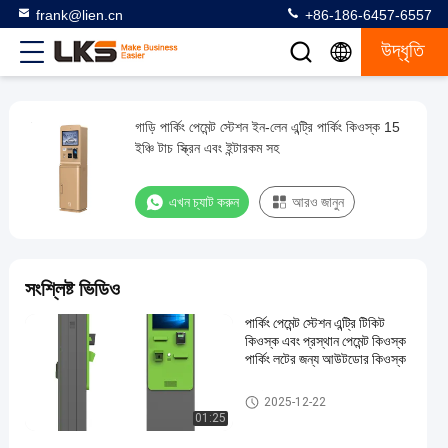
frank@lien.cn
+86-186-6457-6557
উদ্ধৃতি
গাড়ি পার্কিং পেমেন্ট স্টেশন ইন-লেন এন্ট্রি পার্কিং কিওস্ক 15
গাড়ি
ইঞ্চি টাচ স্ক্রিন এবং ইন্টারকম সহ
পার্কিং
পেমেন্ট
এখন চ্যাট করুন
আরও জানুন
স্টেশন
ইন-
লেন
সংশ্লিষ্ট ভিডিও
এন্ট্রি
পার্কিং পেমেন্ট স্টেশন এন্ট্রি টিকিট
পার্কিং
কিওস্ক এবং প্রস্থান পেমেন্ট কিওস্ক
কিওস্ক
পার্কিং লটের জন্য আউটডোর কিওস্ক
15
পার্কিং পেমেন্ট স্টেশন
2025-12-22
ইঞ্চি
01:25
টাচ