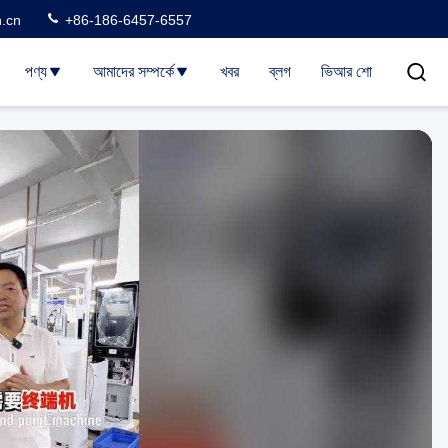
n.cn
+86-186-6457-6557
পণ্য
আমাদের সম্পর্কে
খবর
ব্লগ
ভিআর শো