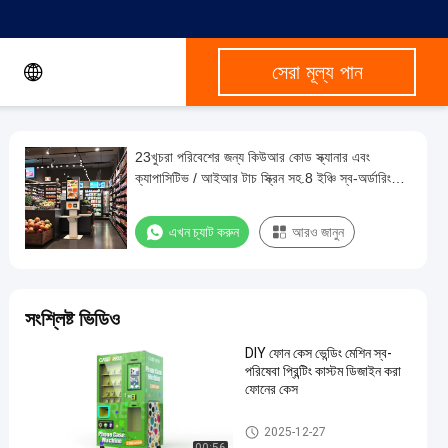
সেরা মূল্য পান
23খুচরা পরিবেশের জন্য কিউআর কোড স্ক্যানার এবং
ক্যাপাসিটিভ / আইআর টাচ স্ক্রিন সহ.8 ইঞ্চি স্ব-অর্ডারিং
কিওস্ক
এখন চ্যাট করুন
আরও জানুন
সংশ্লিষ্ট ভিডিও
DIY ফোন কেস ভেন্ডিং মেশিন স্ব-
পরিষেবা প্রিন্টিং কাস্টম ডিজাইন করা
ফোনের কেস
স্ব-পরিষেবা কিওস্ক
2025-12-27