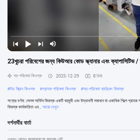
23খুচরা পরিবেশের জন্য কিউআর কোড স্ক্যানার এবং ক্যাপাসিটিভ / আ
স্ব-পরিষেবা কিওস্ক
2025-12-29
8 ভিউ
#
টাচ স্ক্রিন কিওসক
#
গ্রাহক পরিষেবা কিওস্ক
#
স্ব-পরিষেবা ব্যাঙ্কিং কিয়স্ক
পণ্যের বর্ণনা: সেলফ সার্ভিস কিয়স্ক একটি বহুমুখী এবং উদ্ভাবনী সমাধান যা একাধিক শিল্পে গ্
কিয়স্ক কার্যকারিতা এব...
আরো দেখুন
দর্শনার্থীর বার্তা
এখনও কোনও জনসাধারণের মন্তব্য নেই