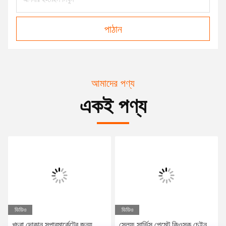
পাঠান
আমাদের পণ্য
একই পণ্য
ভিডিও
ভিডিও
খুচরা দোকান সুপারমার্কেটের জন্য
সেলফ সার্ভিস পেমেন্ট কিওস্ক চেইন