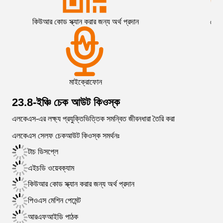
কিউআর কোড স্ক্যান করার জন্য অর্থ প্রদান
ক্রেড
মাইক্রোফোন
এইচ
23.8-ইঞ্চি চেক আউট কিওস্ক
এলকেএস-এর লক্ষ্য প্রযুক্তিভিত্তিক সমন্বিত জীবনধারা তৈরি করা
এলকেএস সেলফ চেকআউট কিওস্ক সমর্থনঃ
টাচ ডিসপ্লে
এইচডি ওয়েবক্যাম
কিউআর কোড স্ক্যান করার জন্য অর্থ প্রদান
পিওএস মেশিন পেমেন্ট
আরএফআইডি পাঠক