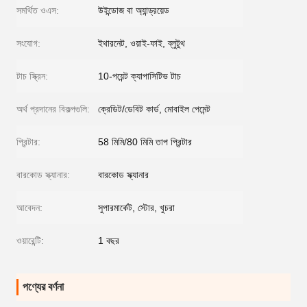
সমর্থিত ওএস:
উইন্ডোজ বা অ্যান্ড্রয়েড
সংযোগ:
ইথারনেট, ওয়াই-ফাই, ব্লুটুথ
টাচ স্ক্রিন:
10-পয়েন্ট ক্যাপাসিটিভ টাচ
অর্থ প্রদানের বিকল্পগুলি:
ক্রেডিট/ডেবিট কার্ড, মোবাইল পেমেন্ট
প্রিন্টার:
58 মিমি/80 মিমি তাপ প্রিন্টার
বারকোড স্ক্যানার:
বারকোড স্ক্যানার
আবেদন:
সুপারমার্কেট, স্টোর, খুচরা
ওয়ারেন্টি:
1 বছর
পণ্যের বর্ণনা