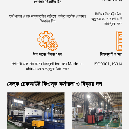
পেশাদার ডিজাইন টিম
দল
সিনিয়র ইলেকট্রনিক্স ইঞ্জি
হার্ডওয়্যার থেকে অভ্যন্তরীণ কাঠামো পর্যন্ত সর্বোচ্চ পেশাদার
অ্যান্ড্রয়েড গবেষণা ও উন্নয়ন
ডিজাইন টিম
সামগ্রিক সমাধান প
উচ্চ মানের নিয়ন্ত্রণ দল
বিশ্বব্যাপী গুণমান ব্যব
পেশাদারী এবং মান মানের নিয়ন্ত্রণLien এবং Made.in-
ISO9001, IS01400
china এর ভাল ব্র্যান্ড তৈরি করুন
সেল্ফ চেকআউট কিওস্ক কর্মশালা ও বিক্রয় দল