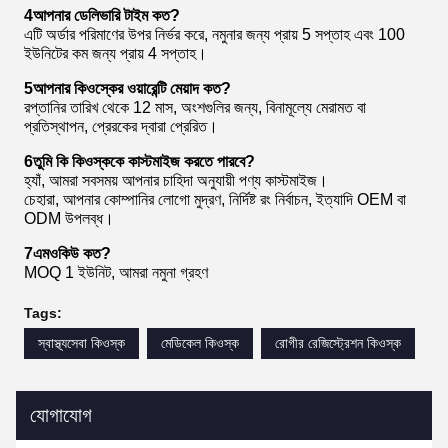
4আপনার ডেলিভারি টাইম কত?
এটি অর্ডার পরিমাণের উপর নির্ভর করে, নমুনার জন্য প্রায় 5 সপ্তাহ এবং 100
ইউনিটের কম জন্য প্রায় 4 সপ্তাহ।
5আপনার কিওস্কের ওয়ারেন্টি মেয়াদ কত?
রপ্তানির তারিখ থেকে 12 মাস, অংশগুলির জন্য, বিনামূল্যে মেরামত বা
প্রতিস্থাপন, প্রেরকের দ্বারা প্রেরিত।
6তুমি কি কিওস্ককে কাস্টমাইজ করতে পারবে?
হ্যাঁ, আমরা সবসময় আপনার চাহিদা অনুযায়ী পণ্য কাস্টমাইজ।
চেহারা, আপনার কোম্পানির লোগো মুদ্রণ, নির্দিষ্ট রং নির্বাচন, ইত্যাদি OEM বা
ODM উপলব্ধ।
7এমওকিউ কত?
MOQ 1 ইউনিট, আমরা নমুনা গ্রহণ
Tags:
স্বাস্থ্যসেবা কিওস্ক
মেডিকেল কিওস্ক
রোগীর রেজিস্ট্রেশন কিওস্ক
যোগাযোগ