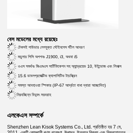
বেস মডেলের মধ্যে রয়েছেঃ
টেকসই পাউডার লেপযুক্ত স্টেইনলেস স্টীল আবরণ
মডুলার পিসি অপশনঃ J1900, i3, অথবা i5
ওএস সমর্থনঃ জিএমএস সার্টিফিকেশন সহ অ্যান্ড্রয়েড 10, উইন্ডোজ এবং লিনাক্স
15.6 ডাবল
প্রজেক্টিভ ক্যাপাসিটিভ টাচস্ক্রিন
সমস্ত আবহাওয়া স্পিকার (IP-67 আর্দ্রতা বাধা দ্বারা আচ্ছাদিত)
নিরবচ্ছিন্ন বিদ্যুৎ সরবরাহ
এলকেএস সম্পর্কে
Shenzhen Lean Kisok Systems Co., Ltd. প্রতিষ্ঠিত হয় 7 মে,
2011, একটি কোম্পানী পণ্য গবেষণা, উত্পাদন, উন্নয়ন,বিক্রয় এবং বিক্রয়োত্তর