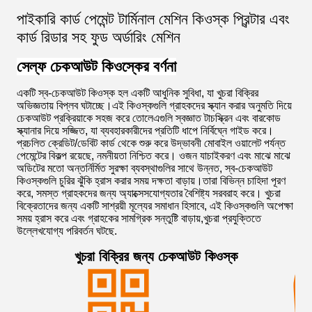
পাইকারি কার্ড পেমেন্ট টার্মিনাল মেশিন কিওস্ক প্রিন্টার এবং
কার্ড রিডার সহ ফুড অর্ডারিং মেশিন
সেল্ফ চেকআউট কিওস্কের বর্ণনা
একটি স্ব-চেকআউট কিওস্ক হল একটি আধুনিক সুবিধা, যা খুচরা বিক্রির
অভিজ্ঞতায় বিপ্লব ঘটাচ্ছে।এই কিওস্কগুলি গ্রাহকদের স্ক্যান করার অনুমতি দিয়ে
চেকআউট প্রক্রিয়াকে সহজ করে তোলেএগুলি স্বজ্ঞাত টাচস্ক্রিন এবং বারকোড
স্ক্যানার দিয়ে সজ্জিত, যা ব্যবহারকারীদের প্রতিটি ধাপে নির্বিঘ্নে গাইড করে।
প্রচলিত ক্রেডিট/ডেবিট কার্ড থেকে শুরু করে উদ্ভাবনী মোবাইল ওয়ালেট পর্যন্ত
পেমেন্টের বিকল্প রয়েছে, নমনীয়তা নিশ্চিত করে। ওজন যাচাইকরণ এবং মাঝে মাঝে
অডিটের মতো অন্তর্নির্মিত সুরক্ষা ব্যবস্থাগুলির সাথে উন্নত, স্ব-চেকআউট
কিওস্কগুলি চুরির ঝুঁকি হ্রাস করার সময় দক্ষতা বাড়ায়।তারা বিভিন্ন চাহিদা পূরণ
করে, সমস্ত গ্রাহকদের জন্য অ্যাক্সেসযোগ্যতার বৈশিষ্ট্য সরবরাহ করে। খুচরা
বিক্রেতাদের জন্য একটি সাশ্রয়ী মূল্যের সমাধান হিসাবে, এই কিওস্কগুলি অপেক্ষা
সময় হ্রাস করে এবং গ্রাহকের সামগ্রিক সন্তুষ্টি বাড়ায়,খুচরা প্রযুক্তিতে
উল্লেখযোগ্য পরিবর্তন ঘটছে.
খুচরা বিক্রির জন্য চেকআউট কিওস্ক