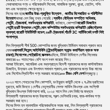
সেবাআমাদের পণ্য ও পরিষেবাগুলি সিনেমা, সামাজিক সুরক্ষা, খুচরা, হোটেল, শপিং
মল এবং অন্যান্য ক্ষেত্র জুড়ে।
লিনের নাম হচ্ছে
জাতীয় উচ্চ-প্রযুক্তি উদ্যোগ
∙, ∙
জাতীয় বিশেষায়িত ও পরিশীলিত
উদ্যোগ
আমরা বেশ কিছু তথ্য পেয়েছি।
স্বাধীন বৌদ্ধিক সম্পত্তি অধিকার,
পেটেন্ট, ট্রেডমার্ক, সফটওয়্যার কপিরাইট
, বর্তমানে, কোম্পানি
বারোটি ডিজাইন
পেটেন্ট
,
ছয়টি উদ্ভাবন পেটেন্ট
,
ষোল কম্পিউটার সফটওয়্যার কপিরাইট রেজিস্ট্রেশন
ব্যবস্থা
,
বারোটি ইউটিলিটি মডেল
,
২৬টি ট্রেডমার্ক
,
পাঁচটি 3C সার্টিফিকেট
,
দশটি সিই
শংসাপত্র
.
লিন বিশ্বব্যাপী শীর্ষ 500 কোম্পানির জন্য বুদ্ধিমান টার্মিনাল সমাধান প্রদান করে
যেমন
ওয়ালমার্ট
,
সিমেন্স
,
আইসিবিসি ((ইন্ডাস্ট্রিয়াল অ্যান্ড কমার্শিয়াল ব্যাংক অফ
চায়না)
,
সিনোপেক
,
পেট্রোচিনা
,
ফক্সকন
এদিকে, টিকিট টার্মিনালে দেশীয় সিনেমার
বাজারের ৬০ শতাংশেরও বেশি অংশ দখল করেছে লিন।
আমরা ইউরোপ, আমেরিকা এবং মধ্যপ্রাচ্যে বিদেশী গ্রাহকদের জন্য কাস্টমাইজড
ডিজাইন, উন্নয়ন এবং উৎপাদন সমাধান প্রদান,এবং গ্রাহকদের জন্য উচ্চ মানের
এবং সিস্টেম-স্থিতিশীল পণ্য সরবরাহ করেছে
১০০ টিরও বেশি দেশ
বিশ্বজুড়ে।
২০২৩ সালে শেনচেনের লিন কোম্পানি, ডংইয়ুয়ান কাউন্টি থেকে ২ ঘণ্টার ড্রাইভের
দূরত্বে, জমি কিনতে।দেশীয় নেতৃস্থানীয় সেলফ সার্ভিস কিওস্ক এবং সংশ্লিষ্ট
বুদ্ধিমান কিওস্ক নির্মাণআশা করি, ২০২৫ সালে লিন বেস নির্মাণের মাধ্যমে
বিশ্বব্যাপী গ্রাহকদের জন্য উচ্চমানের, স্বল্প ডেলিভারি চক্র, ব্যয়-কার্যকর পণ্য
সরবরাহ করা হবে।
লিনের মিশন হল ব্যবসায়িক পরিষেবাগুলিকে সহজ করা, লিন বিশ্বব্যাপী গ্রাহকদের