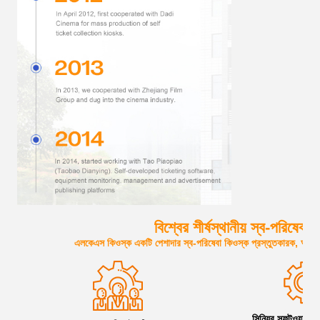
বিশ্বের শীর্ষস্থানীয় স্ব-পরিষেব
এলকেএস কিওস্ক একটি পেশাদার স্ব-পরিষেবা কিওস্ক প্রস্তুতকারক, আমাদে
সিনিয়র সফটওয়্যার এব