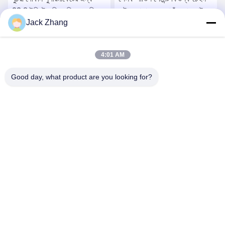
23.8 ইঞ্চি টাচ স্ক্রিন ডিসপ্লে প্রিন্টার
স্টোর দোকান রেস্তোরাঁ দেয়াল মাউন্ট
Jack Zhang
স্ক্যানার সহ স্ব-চেকআউট কিওস্ক
অর্ডার কিওস্ক
সেরা মূল্য পান
সেরা মূল্য পান
4:01 AM
Good day, what product are you looking for?
SHENZHEN LEAN KIOSK SYSTEMS CO.,
LTD.
frank@lien.cn
+86-186-6457-6557
৯০-৮ দয়াং রোড, ২য় তলা, রেনতিয়ান কমিউনিটি, ফুহাই স্ট্রিট, বাওআন জেলা, শেনজেন,
গুয়াংডং, চীন