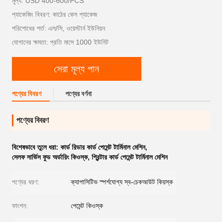
মূল্য: USD 400-600/PCS
প্যাকেজিং বিবরণ: কাঠের কেস প্যাকেজ
পরিশোধের শর্ত: এল/সি, ওয়েস্টার্ন ইউনিয়ন
যোগানের ক্ষমতা: প্রতি মাসে 1000 ইউনিট
সেরা মূল্য পান
পণ্যের বিবরণ
পণ্যের বর্ণনা
পণ্যের বিবরণ
বিশেষভাবে তুলে ধরা:
কার্ড রিডার কার্ড পেমেন্ট টার্মিনাল মেশিন
,
সেলফ সার্ভিস ফুড অর্ডারিং কিওস্ক
,
প্রিন্টার কার্ড পেমেন্ট টার্মিনাল মেশিন
পণ্যের ধরণ:
ক্যাপাসিটিভ স্পর্শযোগ্য স্ব-চেকআউট কিয়স্ক
ফাংশন:
পেমেন্ট কিওস্ক