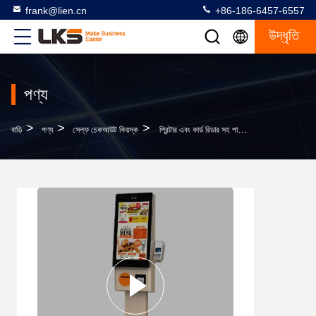
frank@lien.cn
+86-186-6457-6557
উদ্ধৃতি
পণ্য
>
>
>
বাড়ি
পণ্য
সেল্ফ চেকআউট কিয়স্ক
প্রিন্টার এবং কার্ড রিডার সহ পাইকারি কার্ড পেমেন্ট টার্মিনাল মেশিন সেলফ সার্ভিস ফুড অর্ডারিং কিওস্ক