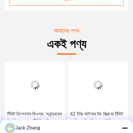
আমাদের পণ্য
একই পণ্য
টিকিট ডিপেনসার কিওস্ক, অ্যান্ড্রয়েড
42 ইঞ্চি আইআর টাচ স্ক্রিনের টিকিট
টাচ স্ক্রিন সহ ক্যু টিকিট মেশিন
ভেন্ডিং মেশিন পিছনে এলইডি হালকা
Jack Zhang
বিজ্ঞাপন প্যানেল