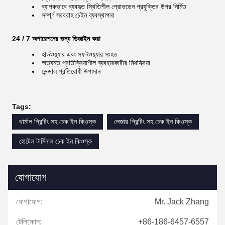
ব্যাপকভাবে ব্যবহৃত স্থিতিশীল প্রোভডেন প্রযুক্তির উপর নির্মিত
সম্পূর্ণ সরবরাহ চেইন ব্যবস্থাপনা
24 / 7 অপারেশনের জন্য ডিজাইন করা
হার্ডওয়্যার এবং সফটওয়্যার সংহত
অত্যন্ত প্রতিক্রিয়াশীল ব্যবহারকারীর মিথস্ক্রিয়া
ভেন্ডাল প্রতিরোধী উপাদান
Tags:
থার্মাল প্রিন্টিং সহ চেক ইন কিওস্ক
লেজার প্রিন্টিং সহ চেক ইন কিওস্ক
হোটেল টার্মিনাল চেক ইন কিওস্ক
যোগাযোগ
যোগাযোগ:
Mr. Jack Zhang
টেলিফোন:
+86-186-6457-6557