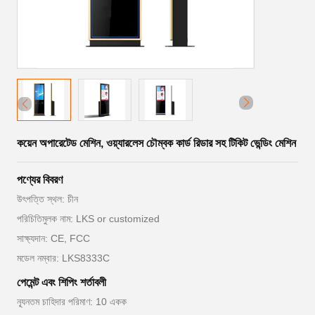
কয়েন অপারেটেড মেশিন, ওয়্যারলেস চৌম্বক কার্ড রিডার সহ টিকিট ভেন্ডিং মেশিন
পণ্যের বিবরণ
উৎপত্তি স্থল: চীন
পরিচিতিমুলক নাম: LKS or customized
সাক্ষ্যদান: CE, FCC
মডেল নম্বার: LKS8333C
পেমেন্ট এবং শিপিং শর্তাবলী
ন্যূনতম চাহিদার পরিমাণ: 10 একক