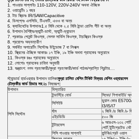
পাওয়ার সাপ্লাইঃ 110-120V, 220V-240V অথবা ঐচ্ছিক
ওয়ারেন্টিঃ ১ বছর
টাচ স্ক্রিনঃ IR/SAW/Capacitive
ডিসপ্লেঃ এলসিডি, টিএফটি, এওও বা অন্য
ক্যাবিনেটের উপাদানঃ1.৫ মিমি থেকে ২.৫ মিমি ঠান্ডা রোলিং শীট বা অন্য
উপাদান বৈশিষ্ট্যঃঅ্যান্টি-ডাস্ট, অ্যান্টি-ভ্যান্ডাল
প্রকারঃ পেমেন্ট কিওস্ক, সেলফ সার্ভিস কিওস্ক, টাচস্ক্রিন কিওস্ক
প্রয়োগঃ অভ্যন্তরীণ
সমর্থিত অপারেটিং সিস্টেমঃ উইন্ডোজ 7 বা লিনাক্স
স্ক্রিনের ঐচ্ছিক আকারঃ ১৭ ইঞ্চি, ১৯ ইঞ্চি অথবা গ্রাহকের অনুরোধে
কিওস্ক রঙঃ গ্রাহকের অনুরোধে
লোগোঃ গ্রাহকের চাহিদা অনুযায়ী
যন্ত্রাংশ: নগদ গ্রহণকারী/মুদ্রা গ্রহণকারী/কার্ড পাঠক/প্রাপ্তি প্রিন্টার....
স্ট্যান্ডার্ড হার্ডওয়্যার উপাদান তালিকা
মুদ্রা চালিত মেশিন টিকিট বিক্রয় মেশিন ওয়্যারলেস
চৌম্বকীয় কার্ড রিডার সহ i
s নিম্নরূপ
:
উপাদান
বিস্তারিত
ইন্ডাস্ট্রি বোর্ড
সিভো/ গিগাবাইট/ অ্যাডভ
ডুয়াল কোর E5700/G2020
সিপিইউ
I3/I5/I7
র্যাম
২ জিবি /৪ জিবি /৮ জিবি
পিসি সিস্টেম
এইচডিডি
৫০০ জি
৬ আরএস-২৩২ পোর্ট;১ এল
ইন্টারফেস
পোর্ট;ইন্টিগ্রেটেড নেট কার্ড
পিসি পাওয়ার সাপ্লাই
হান্টকি/গ্রেট ওয়াল
স্ক্রিনের আকার
১৭ ইঞ্চি/১৯ ইঞ্চি (৮ ইঞ্চি