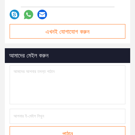
এখনই যোগাযোগ করুন
আমাদের মেইল ​​করুন
পাঠান