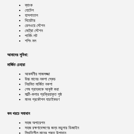
ব্যাংক
হোটেল
হাসপাতাল
থিয়েটার
রেলওয়ে স্টেশন
মেট্রো স্টেশন
পার্কিং লট
শপিং মল
আমাদের সুবিধা:
মার্জিত চেহারা
আকর্ষণীয় সাজসজ্জা
উচ্চ মানের নকশা স্কেচ
নিয়মিত মার্জিত নকশা
শেষ গ্রাহককে আকৃষ্ট করা
মাল্টি-কলার প্রক্রিয়াকৃত পৃষ্ঠ
মানব প্রকৌশল যাচাইকরণ
কম খরচে সমাধান
সহজ অপারেশন
সহজ রক্ষণাবেক্ষণের জন্য মডুলার ডিজাইন
স্থিতিশীল মানের শক্ত উপাদান