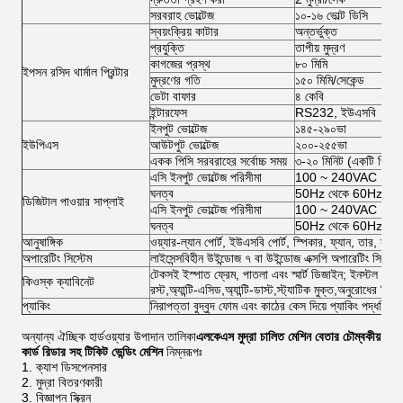
সরবরাহ ভোল্টেজ
১০-১৬ ভোল্ট ডিসি
স্বয়ংক্রিয় কাটার
অন্তর্ভুক্ত
প্রযুক্তি
তাপীয় মুদ্রণ
কাগজের প্রস্থ
৮০ মিমি
ইপসন রসিদ থার্মাল প্রিন্টার
মুদ্রণের গতি
১৫০ মিমি/সেকেন্ড
ডেটা বাফার
৪ কেবি
ইন্টারফেস
RS232, ইউএসবি
ইনপুট ভোল্টেজ
১৪৫-২৯০ভা
ইউপিএস
আউটপুট ভোল্টেজ
২০০-২৫৫ভা
একক পিসি সরবরাহের সর্বোচ্চ সময়
৩-২০ মিনিট (একটি পিসির
এসি ইনপুট ভোল্টেজ পরিসীমা
100 ~ 240VAC
ঘনত্ব
50Hz থেকে 60Hz
ডিজিটাল পাওয়ার সাপ্লাই
এসি ইনপুট ভোল্টেজ পরিসীমা
100 ~ 240VAC
ঘনত্ব
50Hz থেকে 60Hz
আনুষাঙ্গিক
ওয়্যার-ল্যান পোর্ট, ইউএসবি পোর্ট, স্পিকার, ফ্যান, তার, স্ক্রু 
অপারেটিং সিস্টেম
লাইসেন্সবিহীন উইন্ডোজ ৭ বা উইন্ডোজ এক্সপি অপারেটিং সিস্টেম
টেকসই ইস্পাত ফ্রেম, পাতলা এবং স্মার্ট ডিজাইন; ইনস্টল এবং প
কিওস্ক ক্যাবিনেট
রস্ট,অ্যান্টি-এসিড,অ্যান্টি-ডাস্ট,স্ট্যাটিক মুক্ত,অনুরোধের 
প্যাকিং
নিরাপত্তা বুদ্বুদ ফোম এবং কাঠের কেস দিয়ে প্যাকিং পদ্ধতি
অন্যান্য ঐচ্ছিক হার্ডওয়্যার উপাদান তালিকা
এলকেএস মুদ্রা চালিত মেশিন বেতার চৌম্বকীয়
কার্ড রিডার সহ টিকিট ভেন্ডিং মেশিন
নিম্নরূপঃ
ক্যাশ ডিসপেনসার
মুদ্রা বিতরণকারী
বিজ্ঞাপন স্ক্রিন