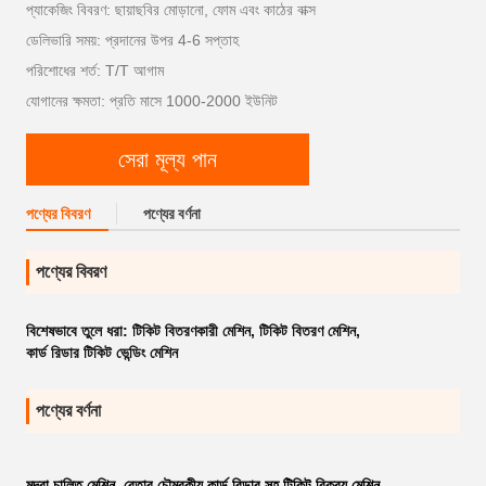
প্যাকেজিং বিবরণ: ছায়াছবির মোড়ানো, ফোম এবং কাঠের বাক্স
ডেলিভারি সময়: প্রদানের উপর 4-6 সপ্তাহ
পরিশোধের শর্ত: T/T আগাম
যোগানের ক্ষমতা: প্রতি মাসে 1000-2000 ইউনিট
সেরা মূল্য পান
পণ্যের বিবরণ
পণ্যের বর্ণনা
পণ্যের বিবরণ
বিশেষভাবে তুলে ধরা:
টিকিট বিতরণকারী মেশিন
,
টিকিট বিতরণ মেশিন
,
কার্ড রিডার টিকিট ভেন্ডিং মেশিন
পণ্যের বর্ণনা
মুদ্রা চালিত মেশিন, বেতার চৌম্বকীয় কার্ড রিডার সহ টিকিট বিক্রয় মেশিন