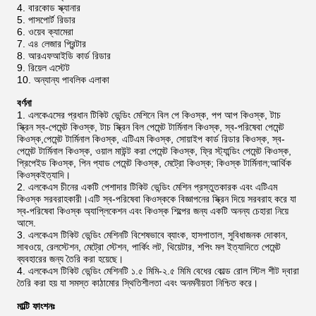
বারকোড স্ক্যানার
পাসপোর্ট রিডার
ওয়েব ক্যামেরা
এ৪ লেজার প্রিন্টার
আরএফআইডি কার্ড রিডার
রিয়েল এস্টেট
অন্যান্য পাবলিক এলাকা
বর্ণনা
এলকেএসের প্রধান টিকিট ভেন্ডিং মেশিনে বিল পে কিওস্ক, পপ আপ কিওস্ক, টাচ
স্ক্রিন স্ব-পেমেন্ট কিওস্ক, টাচ স্ক্রিন বিল পেমেন্ট টার্মিনাল কিওস্ক, স্ব-পরিষেবা পেমেন্ট
কিওস্ক,পেমেন্ট টার্মিনাল কিওস্ক, এটিএম কিওস্ক, সোয়াইপ কার্ড রিডার কিওস্ক, স্ব-
পেমেন্ট টার্মিনাল কিওস্ক, ওয়াল মাউন্ট করা পেমেন্ট কিওস্ক, ফ্রি স্ট্যান্ডিং পেমেন্ট কিওস্ক,
প্রিপেইড কিওস্ক, পিন প্যাড পেমেন্ট কিওস্ক, মেট্রো কিওস্ক; কিওস্ক টার্মিনাল;আর্থিক
কিওস্কইত্যাদি।
এলকেএস চীনের একটি পেশাদার টিকিট ভেন্ডিং মেশিন প্রস্তুতকারক এবং এটিএম
কিওস্ক সরবরাহকারী।এটি স্ব-পরিষেবা কিওস্ককে বিজ্ঞাপনের স্ক্রিন দিয়ে সরবরাহ করে যা
স্ব-পরিষেবা কিওস্ক অ্যাপ্লিকেশন এবং কিওস্ক শিল্পের জন্য একটি অনন্য চেহারা নিয়ে
আসে.
এলকেএস টিকিট ভেন্ডিং মেশিনটি বিশেষভাবে ব্যাংক, হাসপাতাল, সুবিধাজনক দোকান,
সাবওয়ে, রেলস্টেশন, মেট্রো স্টেশন, পার্কিং লট, থিয়েটার, শপিং মল ইত্যাদিতে পেমেন্ট
ব্যবহারের জন্য তৈরি করা হয়েছে।
এলকেএস টিকিট ভেন্ডিং মেশিনটি ১.৫ মিমি-২.৫ মিমি বেধের কোল্ড রোল স্টিল শীট দ্বারা
তৈরি করা হয় যা সমস্ত কাঠামোর স্থিতিশীলতা এবং অনমনীয়তা নিশ্চিত করে।
মাল্টি ফাংশনঃ