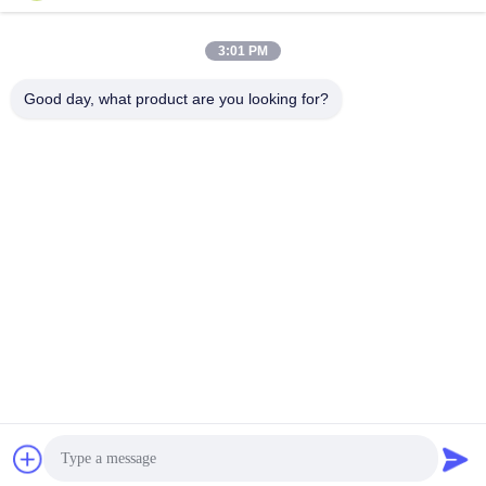
সেরা মূল্য পান
সেরা মূল্য পান
3:01 PM
Good day, what product are you looking for?
SHENZHEN LEAN KIOSK SYSTEMS CO.,
LTD.
frank@lien.cn
+86-186-6457-6557
৯০-৮ দয়াং রোড, ২য় তলা, রেনতিয়ান কমিউনিটি, ফুহাই স্ট্রিট, বাওআন জেলা, শেনজেন,
গুয়াংডং, চীন
চীন ভাল মানের পার্কিং পেমেন্ট স্টেশন সরবরাহকারী. কপিরাইট © 2014-2026 Shenzhen Lean
Kiosk Systems Co., Ltd. . সমস্ত অধিকার সংরক্ষিত.