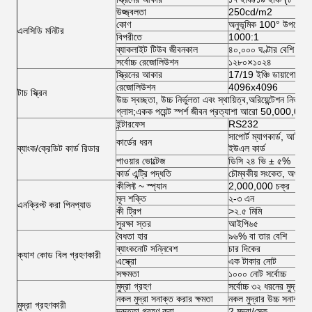
উজ্জ্বলতা
250cd/m2
কোণ
অনুভূমিক 100° উপরে; উ
এলসিডি মনিটর
বিপরীতে
1000:1
ব্যাকলাইট টিউব জীবনকাল
৪০,০০০ ঘণ্টার বেশি
সর্বোচ্চ রেজোলিউশন
১২৮০×১০২৪
স্ক্রিনের আকার
17/19 ইঞ্চি ডায়াগোনাল (
রেজোলিউশন
4096x4096
টাচ স্ক্রিন
উচ্চ স্বচ্ছতা, উচ্চ নির্ভুলতা এবং স্থায়িত্ব,অরিয়েন্টেশন নির্ভ
গ্লাস;একক পয়েন্ট স্পর্শ জীবন প্রত্যাশা আরো 50,000,000
ইন্টারফেস
RS232
সাপোর্ট ম্যাগকার্ড, আইস
কার্ডের ধরন
ব্যাংক/ক্রেডিট কার্ড রিডার
ইউএল কার্ড
পাওয়ার ভোল্টেজ
ডিসি ২৪ ভি ± ৫%
কার্ড এন্ট্রি পদ্ধতি
চৌম্বকীয় সংকেত, অপটোই
কীলিফ্ট ~ স্প্যান
2,000,000 চক্র
মূল শক্তি
২-৩ এন
এনক্রিপ্ট করা পিনপ্যাড
কী ট্রিপ
>২.৫ মিমি
সুরক্ষা স্তর
আইপি৬৫
বৈধতা হার
৯৬% বা তার বেশি
ব্যাংকনোট সন্নিবেশ
চার দিকের
ক্যাশ কোড বিল গ্রহণকারী
এস্ক্রো
এক টাকার নোট
সক্ষমতা
১০০০ নোট সর্বোচ্চ
মুদ্রা গ্রহণ
সর্বোচ্চ ৩২ ধরনের মুদ্রা,
নকল মুদ্রা সনাক্ত করার ক্ষমতা
নকল মুদ্রার উচ্চ সনাক্তক
মুদ্রা গ্রহণকারী
দ্রুততা গ্রহণ করা
2 মুদ্রা/সেক