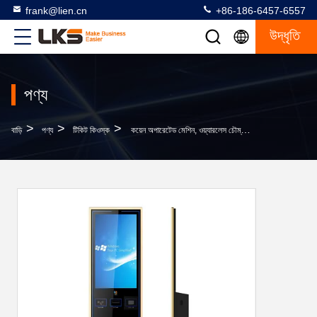
frank@lien.cn
+86-186-6457-6557
উদ্ধৃতি
পণ্য
>
>
>
বাড়ি
পণ্য
টিকিট কিওস্ক
কয়েন অপারেটেড মেশিন, ওয়্যারলেস চৌম্বক কার্ড রিডার সহ টিকিট ভেন্ডিং মেশিন