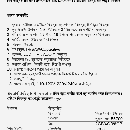
বিল গ্রহণকারীর সাথে ম্যাগনেটিক কার্ড ডিসপেনসার / এটিএম কিয়স্ক সহ পেমেন্ট কিয়স্ক
প্রধান কার্যাবলী:
প্রকার: মাল্টিফাংশন এটিএম কিয়স্ক, স্ব-পরিষেবা কিয়স্ক, টাচস্ক্রিন কিয়স্ক
ক্যাবিনেটের উপাদান: 1.5 মিমি থেকে 3 মিমি কোল্ড-রোল শীট বা অন্যান্য
পর্দার ঐচ্ছিক আকার: 17 ইঞ্চি, 19 ইঞ্চি বা গ্রাহকদের অনুরোধের ভিত্তিতে
সমর্থিত ওএস: উইন্ডোজ 7 বা লিনাক্স
আবেদন: ইনডোর
টাচ স্ক্রিন: IR/SAW/Capacitive
প্রদর্শন: LCD, TFT, AUO বা অন্যান্য
কিয়স্কের রঙ: গ্রাহকের অনুরোধের ভিত্তিতে
উপাদান বৈশিষ্ট্য: বিরোধী ধুলো, বিরোধী ভাঙচুর
লোগো: গ্রাহকের প্রয়োজন অনুসারে
অংশ: নগদ গ্রহণকারী/কয়েন গ্রহণকারী/কার্ড রিডার/রসিদ প্রিন্টার...
ওয়ারেন্টি: 1 বছর
পাওয়ার সাপ্লাই: 110-120V, 220V-240V বা ঐচ্ছিক
স্ট্যান্ডার্ড হার্ডওয়্যার উপাদান তালিকা
বিল গ্রহণকারীর সাথে ম্যাগনেটিক কার্ড ডিসপেনসার /
এটিএম কিয়স্ক সহ পেমেন্ট ডায়োস্ক
নিম্নরূপ:
উপাদান
বিস্তারিত
শিল্প বোর্ড
সিভো/গিগাবাইট/অ্যাডভ
সিপিইউ
ডুয়াল কোর E5700/G20
র্যাম
2GB/4GB/8GB
পিসি সিস্টেম
এইচডিডি
500G