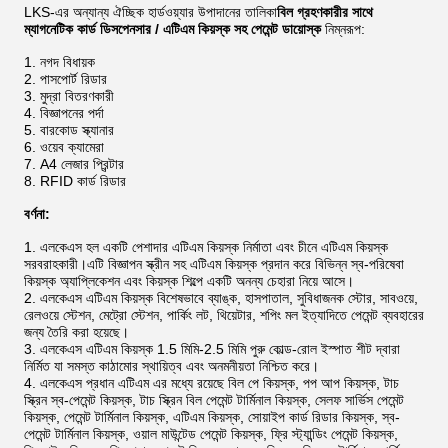
LKS-এর অন্যান্য ঐচ্ছিক হার্ডওয়্যার উপাদানের তালিকা
বিল গ্রহণকারীর সাথে
ম্যাগনেটিক কার্ড ডিসপেনসার / এটিএম কিয়স্ক সহ পেমেন্ট ডায়োস্ক
নিম্নরূপ:
নগদ বিধায়ক
পাসপোর্ট রিডার
মুদ্রা বিতরণকারী
বিজ্ঞাপনের পর্দা
বারকোড স্ক্যানার
ওয়েব ক্যামেরা
A4 লেজার প্রিন্টার
RFID কার্ড রিডার
বর্ণনা:
এলকেএস হল একটি পেশাদার এটিএম কিয়স্ক নির্মাতা এবং চীনে এটিএম কিয়স্ক
সরবরাহকারী।এটি বিজ্ঞাপন স্ক্রীন সহ এটিএম কিয়স্ক প্রদান করে বিভিন্ন স্ব-পরিষেবা
কিয়স্ক অ্যাপ্লিকেশন এবং কিয়স্ক শিল্পে একটি অনন্য চেহারা নিয়ে আসে।
এলকেএস এটিএম কিয়স্ক বিশেষভাবে ব্যাঙ্ক, হাসপাতাল, সুবিধাজনক স্টোর, সাবওয়ে,
রেলওয়ে স্টেশন, মেট্রো স্টেশন, পার্কিং লট, থিয়েটার, শপিং মল ইত্যাদিতে পেমেন্ট ব্যবহারের
জন্য তৈরি করা হয়েছে।
এলকেএস এটিএম কিয়স্ক 1.5 মিমি-2.5 মিমি পুরু কোল্ড-রোল ইস্পাত শীট দ্বারা
নির্মিত যা সমস্ত কাঠামোর স্থায়িত্ব এবং অনমনীয়তা নিশ্চিত করে।
এলকেএস প্রধান এটিএম এর মধ্যে রয়েছে বিল পে কিয়স্ক, পপ আপ কিয়স্ক, টাচ
স্ক্রিন স্ব-পেমেন্ট কিয়স্ক, টাচ স্ক্রিন বিল পেমেন্ট টার্মিনাল কিয়স্ক, সেলফ সার্ভিস পেমেন্ট
কিয়স্ক, পেমেন্ট টার্মিনাল কিয়স্ক, এটিএম কিয়স্ক, সোয়াইপ কার্ড রিডার কিয়স্ক, স্ব-
পেমেন্ট টার্মিনাল কিয়স্ক, ওয়াল মাউন্টেড পেমেন্ট কিয়স্ক, ফ্রি স্ট্যান্ডিং পেমেন্ট কিয়স্ক,