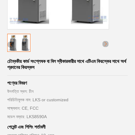
চৌম্বকীয় কার্ড সংশ্লেষক বা বিল স্বীকারকারীর সাথে এটিএম কিয়স্কের সাথে অর্থ
প্রদানের কিয়স্কস
পণ্যের বিবরণ
উৎপত্তি স্থল: চীন
পরিচিতিমুলক নাম: LKS or customized
সাক্ষ্যদান: CE, FCC
মডেল নম্বার: LKS8590A
পেমেন্ট এবং শিপিং শর্তাবলী