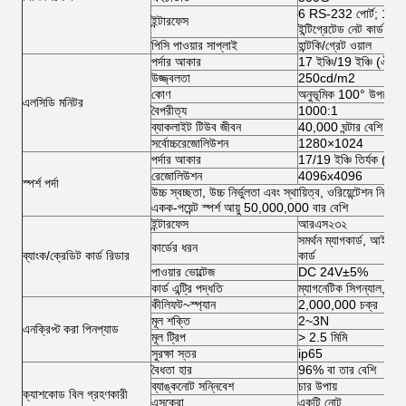
6 RS-232 পোর্ট; 1 LT
ইন্টারফেস
ইন্টিগ্রেটেড নেট কার্ড, সাউন
পিসি পাওয়ার সাপ্লাই
হান্টকি/গ্রেট ওয়াল
পর্দার আকার
17 ইঞ্চি/19 ইঞ্চি (ঐচ্ছি
উজ্জ্বলতা
250cd/m2
কোণ
অনুভূমিক 100° উপরে; উ
এলসিডি মনিটর
বৈপরীত্য
1000:1
ব্যাকলাইট টিউব জীবন
40,000 ঘন্টার বেশি
সর্বোচ্চরেজোলিউশন
1280×1024
পর্দার আকার
17/19 ইঞ্চি তির্যক (8 ইঞ্
রেজোলিউশন
4096x4096
স্পর্শ পর্দা
উচ্চ স্বচ্ছতা, উচ্চ নির্ভুলতা এবং স্থায়িত্ব, ওরিয়েন্টেশন নির্
একক-পয়েন্ট স্পর্শ আয়ু 50,000,000 বার বেশি
ইন্টারফেস
আরএস২৩২
সমর্থন ম্যাগকার্ড, আইস
কার্ডের ধরন
ব্যাংক/ক্রেডিট কার্ড রিডার
কার্ড
পাওয়ার ভোল্টেজ
DC 24V±5%
কার্ড এন্ট্রি পদ্ধতি
ম্যাগনেটিক সিগন্যাল, অপটো
কীলিফট~স্প্যান
2,000,000 চক্র
মূল শক্তি
2~3N
এনক্রিপ্ট করা পিনপ্যাড
মূল ট্রিপ
> 2.5 মিমি
সুরক্ষা স্তর
ip65
বৈধতা হার
96% বা তার বেশি
ব্যাঙ্কনোট সন্নিবেশ
চার উপায়
ক্যাশকোড বিল গ্রহণকারী
এসক্রো
একটি নোট