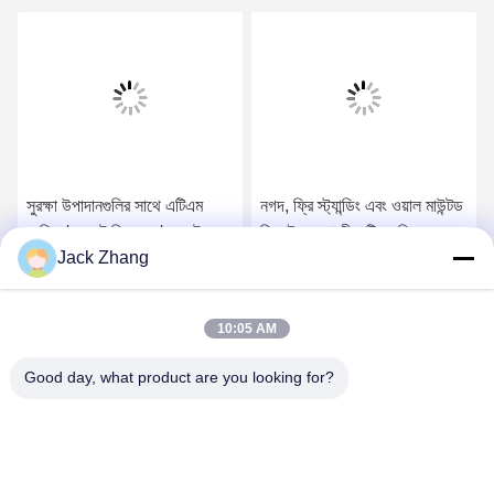
সুরক্ষা উপাদানগুলির সাথে এটিএম
নগদ, ফ্রি স্ট্যান্ডিং এবং ওয়াল মাউন্টড
মেশিন / পেমেন্ট কিওস্ক / পেমেন্ট
ডিজাইন, সাশ্রয়ী এটিএম কিওস্ক,
Jack Zhang
মেশিন এবং এলকেএস চীন থেকে
ওয়ান স্টপ সমাধান সহ মার্জিত বিল
কাস্টম ডিজাইন
পেমেন্ট কিউস্ক
সেরা মূল্য পান
সেরা মূল্য পান
10:05 AM
Good day, what product are you looking for?
SHENZHEN LEAN KIOSK SYSTEMS CO.,