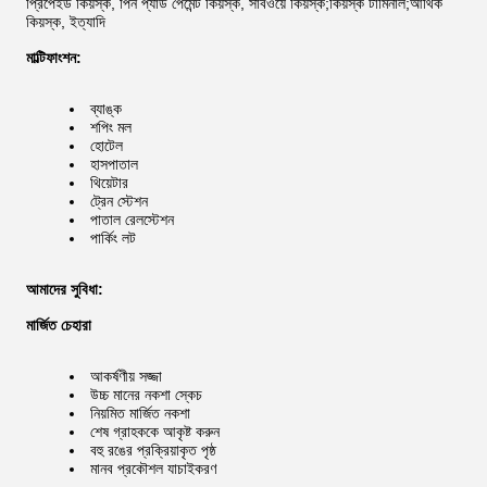
প্রিপেইড কিয়স্ক, পিন প্যাড পেমেন্ট কিয়স্ক, সাবওয়ে কিয়স্ক;কিয়স্ক টার্মিনাল;আর্থিক
কিয়স্ক, ইত্যাদি
মাল্টিফাংশন:
ব্যাঙ্ক
শপিং মল
হোটেল
হাসপাতাল
থিয়েটার
ট্রেন স্টেশন
পাতাল রেলস্টেশন
পার্কিং লট
আমাদের সুবিধা:
মার্জিত চেহারা
আকর্ষণীয় সজ্জা
উচ্চ মানের নকশা স্কেচ
নিয়মিত মার্জিত নকশা
শেষ গ্রাহককে আকৃষ্ট করুন
বহু রঙের প্রক্রিয়াকৃত পৃষ্ঠ
মানব প্রকৌশল যাচাইকরণ