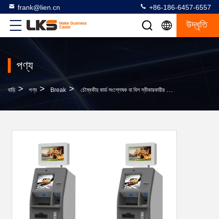
frank@lien.cn
+86-186-6457-6557
উদ্ধৃতি
পণ্য
>
>
>
বাড়ি
পণ্য
Break
চৌম্বকীয় কার্ড সংশ্লেষক বা বিল স্বীকারকারীর সাথে এটিএম কিয়স্কের সাথে অর্থ প্রদানের কিয়স্কস