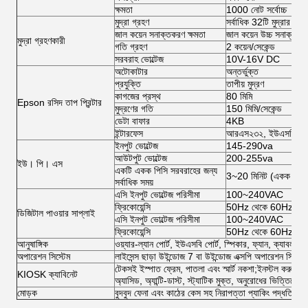
ক্ষমতা
1000 নোট সর্বোচ্চ
মুদ্রা গ্রহণ
সর্বাধিক 32টি মুদ্রার ধর
জাল কয়েন সনাক্তকরণ ক্ষমতা
জাল কয়েন উচ্চ সনাক্তকরণ 
মুদ্রা গ্রহণকারী
গতি গ্রহণ
2 কয়েন/সেকেন্ড
সরবরাহ ভোল্টেজ
10V-16V DC
অটোকাটার
অন্তর্ভুক্ত
প্রযুক্তি
তাপীয় মুদ্রণ
কাগজের প্রস্থ
80 মিমি
Epson রসিদ তাপ প্রিন্টার
মুদ্রণের গতি
150 মিমি/সেকেন্ড
ডেটা বাফার
4KB
ইন্টারফেস
আরএস২৩২, ইউএসবি
ইনপুট ভোল্টেজ
145-290va
আউটপুট ভোল্টেজ
200-255va
ইউ। পি। এস
একটি একক পিসি সরবরাহের জন্য
3~20 মিনিট (একক পিসির
সর্বাধিক সময়
এসি ইনপুট ভোল্টেজ পরিসীমা
100~240VAC
ফ্রিকোয়েন্সি
50Hz থেকে 60Hz
ডিজিটাল পাওয়ার সাপ্লাই
এসি ইনপুট ভোল্টেজ পরিসীমা
100~240VAC
ফ্রিকোয়েন্সি
50Hz থেকে 60Hz
আনুষাঙ্গিক
ওয়্যার-ল্যান পোর্ট, ইউএসবি পোর্ট, স্পিকার, ফ্যান, ক্যাবল, স্ক
অপারেশন সিস্টেম
লাইসেন্স ছাড়া উইন্ডোজ 7 বা উইন্ডোজ এক্সপি অপারেশন সিস্টেম
টেকসই ইস্পাত ফ্রেম, পাতলা এবং স্মার্ট নকশা;ইনস্টল করুন এবং ক
KIOSK ক্যাবিনেট
অ্যাসিড, অ্যান্টি-ডাস্ট, স্ট্যাটিক মুক্ত, অনুরোধের ভিত্তিত
মোড়ক
বুদবুদ ফেনা এবং কাঠের কেস সহ নিরাপত্তা প্যাকিং পদ্ধতি