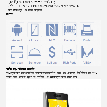
· দ্রুত প্রিন্টারের সাথে 80mm সাপোর্ট রোল;
· বর্ধিত EFT-POS, একাধিক স্ব-পরিষেবা পেমেন্ট পদ্ধতি সমর্থন করে;
· উচ্চ সামঞ্জস্য এবং সহজ উন্নয়ন;
ফাংশন
:
নমনীয় স্ব-পরিষেবা অর্ডারিং
দশ-পয়েন্ট টাচ ক্যাপাসিটিভ স্ক্রিনটি সংবেদনশীল, দক্ষ এবং টেকসই।দীর্ঘ জীবন সহ শিল্প-
গ্রেড ফিল এইচডি স্ক্রিন স্থিতিশীল এবং অবিচ্ছিন্ন কাজ সক্ষম করে।