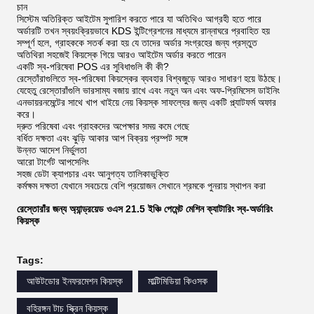
চান
সিস্টেম অতিরিক্ত আইটেম সুপারিশ করতে পারে যা অতিথিও আগ্রহী হতে পারে
অর্ডারটি তখন স্বয়ংক্রিয়ভাবে KDS ইন্টিগ্রেশনের মাধ্যমে রান্নাঘরে প্রবাহিত হয়
সম্পূর্ণ হলে, গ্রাহককে সতর্ক করা হয় যে তাদের অর্ডার সংগ্রহের জন্য প্রস্তুত
অতিথিরা সহজেই কিয়স্কে গিয়ে আরও আইটেম অর্ডার করতে পারেন
একটি স্ব-পরিষেবা POS এর সুবিধাগুলি কী কী?
রেস্তোঁরাগুলিতে স্ব-পরিষেবা কিয়স্কের ব্যবহার বিশ্বজুড়ে আরও সাধারণ হয়ে উঠছে।
যেহেতু রেস্তোরাঁগুলি ভারসাম্য বজায় রাখে এবং নতুন অন এবং অফ-প্রিমিসেস ডাইনিং
এনভায়রনমেন্টের সাথে খাপ খাইয়ে নেয় কিয়স্ক সাফল্যের জন্য একটি প্ল্যাটফর্ম অফার
করে।
দ্রুত পরিষেবা এবং গ্রাহকদের অপেক্ষার সময় কমে গেছে
বর্ধিত দক্ষতা এবং ঝুড়ি আকার আপ বিক্রয় প্রম্পট সঙ্গে
উন্নত আদেশ নির্ভুলতা
আরো টার্গেট আপসেলিং
সহজ ডেটা ক্যাপচার এবং আনুগত্য তালিকাভুক্তি
কর্মক্ষম দক্ষতা যেখানে সবচেয়ে বেশি প্রয়োজন সেখানে শ্রমকে পুনরায় স্থাপন করা
রেস্তোরাঁর জন্য অ্যান্ড্রয়েড ওএস 21.5 ইঞ্চি পেমেন্ট মেশিন ক্যাটারিং স্ব-অর্ডারিং
কিয়স্ক
Tags:
আউটডোর ইনফরমেশন কিয়স্ক
মাল্টিমিডিয়া কিওসক
বহিরঙ্গন টাচ স্ক্রিন কিয়স্ক