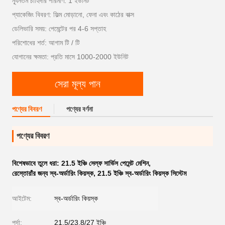
ন্যূনতম চাহিদার পরিমাণ: 1 ইউনিট
প্যাকেজিং বিবরণ: ফিল্ম মোড়ানো, ফেনা এবং কাঠের বাক্স
ডেলিভারি সময়: পেমেন্টের পর 4-6 সপ্তাহ
পরিশোধের শর্ত: আগাম টি / টি
যোগানের ক্ষমতা: প্রতি মাসে 1000-2000 ইউনিট
সেরা মূল্য পান
পণ্যের বিবরণ
পণ্যের বর্ণনা
পণ্যের বিবরণ
বিশেষভাবে তুলে ধরা:
21.5 ইঞ্চি সেল্ফ সার্ভিস পেমেন্ট মেশিন
,
রেস্তোরাঁর জন্য স্ব-অর্ডারিং কিয়স্ক
,
21.5 ইঞ্চি স্ব-অর্ডারিং কিয়স্ক সিস্টেম
আইটেম:
স্ব-অর্ডারিং কিয়স্ক
পর্দা:
21.5/23.8/27 ইঞ্চি