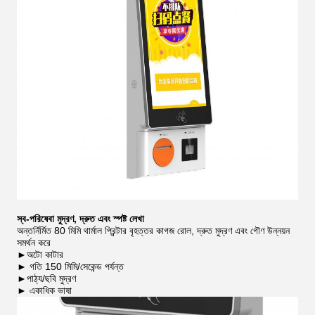
স্ব-পরিষেবা মুদ্রণ, দ্রুত এবং স্পষ্ট লেখা
অন্তর্নির্মিত 80 মিমি থার্মাল প্রিন্টার বৃহত্তর কাগজ রোল, দ্রুত মুদ্রণ এবং গৌণ উন্নয়ন
সমর্থন করে
►অটো কাটার
► গতি 150 মিমি/সেকেন্ড পর্যন্ত
►পাঠ্য/ছবি মুদ্রণ
► একাধিক ভাষা