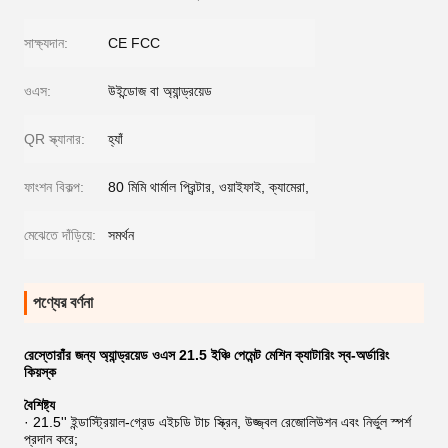
সাক্ষ্যদান:
CE FCC
ওএস:
উইন্ডোজ বা অ্যান্ড্রয়েড
QR স্ক্যানার:
হ্যাঁ
ফাংশন বিকল্প:
80 মিমি থার্মাল প্রিন্টার, ওয়াইফাই, ক্যামেরা,
মেঝেতে দাঁড়িয়ে:
সমর্থন
পণ্যের বর্ণনা
রেস্তোরাঁর জন্য অ্যান্ড্রয়েড ওএস 21.5 ইঞ্চি পেমেন্ট মেশিন ক্যাটারিং স্ব-অর্ডারিং
কিয়স্ক
বৈশিষ্ট্য
· 21.5'' ইন্ডাস্ট্রিয়াল-গ্রেড এইচডি টাচ স্ক্রিন, উজ্জ্বল রেজোলিউশন এবং নির্ভুল স্পর্শ
প্রদান করে;