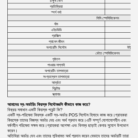
চাক্ষুষ কোণ
প্রতিক্রিয়া
স্পর্শ পর্দা
পিসি স্পেসিফিকেশন
র্যাম
এইচডিডি
গ্রাফিক্স
প্যানেল জীবন
অপারেটিং সিস্টেম
উইন্ডোজ 
ভৌত স্পেসিফিকেশন
পৃষ্ঠতল
পাওয়ার সাপ্লাই
অপারেটিং তাপমাত্রা
সংগ্রহস্থল তাপমাত্রা
আর্দ্রতা
প্রিন্টার
স্ক্যানার
আমাদের স্ব-অর্ডারিং কিয়স্ক সিস্টেমগুলি কীভাবে কাজ করে?
বিক্রয় সমাধান একটি কিয়স্ক পয়েন্ট কি?
একটি স্ব-পরিষেবা কিয়স্ক একটি স্ব-অর্ডার POS সিস্টেম হিসাবে কাজ করে।গ্রাহকরা
কিয়স্কে তাদের নিজস্ব অর্ডার দেয় এবং অর্থ প্রদান করে।এটি সম্পূর্ণ যোগাযোগহীন এবং
ঘর্ষণহীন পরিষেবা সক্ষম করে।গ্রাহকরা অপেক্ষা এবং বিলম্ব ছাড়াই কেনার সুযোগ উপভোগ
করেন।
অতিথিরা অর্ডার দেন এবং তাদের সুবিধামত অর্থ প্রদান করেন যেভাবে তাদের অর্ডারটি তারা