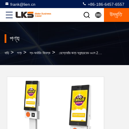
frank@lien.cn
+86-186-6457-6557
উদ্ধৃতি
পণ্য
>
>
>
বাড়ি
পণ্য
স্ব-অর্ডারিং কিয়স্ক
রেস্তোরাঁর জন্য অ্যান্ড্রয়েড ওএস 21.5 ইঞ্চি পেমেন্ট মেশিন ক্যাটারিং সেল্ফ অর্ডারিং কিয়স্ক