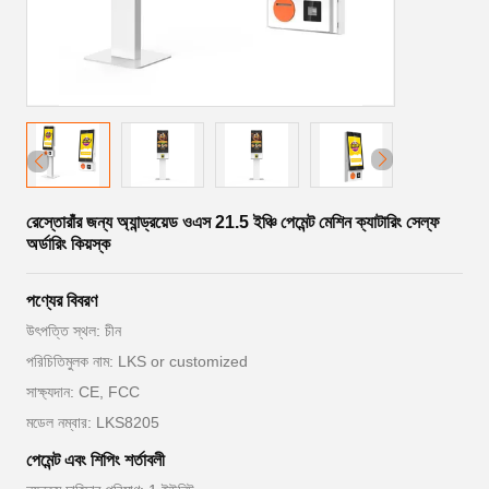
রেস্তোরাঁর জন্য অ্যান্ড্রয়েড ওএস 21.5 ইঞ্চি পেমেন্ট মেশিন ক্যাটারিং সেল্ফ
অর্ডারিং কিয়স্ক
পণ্যের বিবরণ
উৎপত্তি স্থল: চীন
পরিচিতিমুলক নাম: LKS or customized
সাক্ষ্যদান: CE, FCC
মডেল নম্বার: LKS8205
পেমেন্ট এবং শিপিং শর্তাবলী