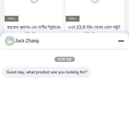
ভিডিও
ভিডিও
বারকোড স্ক্যানার এবং তাপীয় প্রিন্টারের
ওএম 23.8 ইঞ্চি সোনার ওয়াল মাউন্ট
সাথে স্ব-অর্ডারিং কিওস্ক
করা স্ব-অর্ডারিং কিওস্ক
Jack Zhang
সেরা মূল্য পান
সেরা মূল্য পান
6:08 AM
Good day, what product are you looking for?
SHENZHEN LEAN KIOSK SYSTEMS CO.,
LTD.
frank@lien.cn