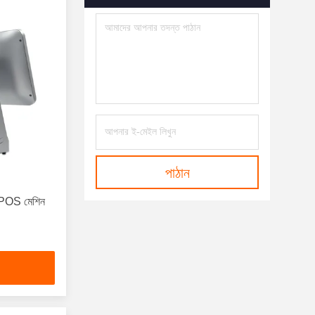
পাঠান
 POS মেশিন