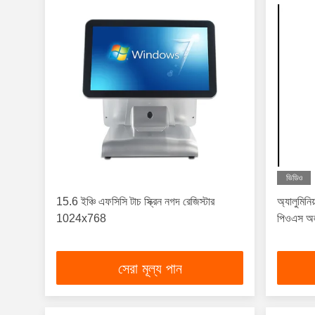
ভিডিও
15.6 ইঞ্চি এফসিসি টাচ স্ক্রিন নগদ রেজিস্টার
অ্যালুমিনি
1024x768
পিওএস অল 
সেরা মূল্য পান