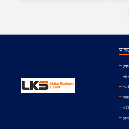
আমাদে
কোম্
কারখ
মান নি
আমা
সাইট
গোপন