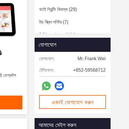
ফটো প্রিন্টিং কিয়স্ক
(29)
টাচ স্ক্রিন মনিটর
(7)
ডিজিটাল সাইনেজ
(124)
যোগাযোগ
স্পিড গেটস
(12)
যোগাযোগ:
Mr. Frank Wei
টেলিফোন:
+852-59568712
8 ডেস্কটপ
এখনই যোগাযোগ করুন
আমাদের মেইল ​​করুন