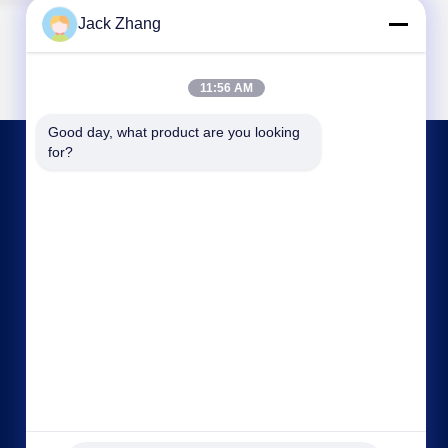
Jack Zhang
11:56 AM
Good day, what product are you looking 
for?
আমাদের সাথে যোগাযোগ
frank@lien.cn
+852-59568712
৯০-৮ দয়াং রোড, ২য় তলা, রেনতিয়ান কমিউনিটি, ফুহাই স্ট্রিট,
বাওআন জেলা, শেনজেন, গুয়াংডং, চীন