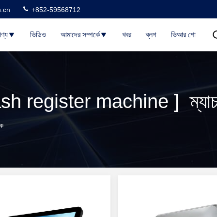
n.cn
+852-59568712
ণ্য
ভিডিও
আমাদের সম্পর্কে
খবর
ব্লগ
ভিআর শো
ash register machine ] ম্যাচ
রক