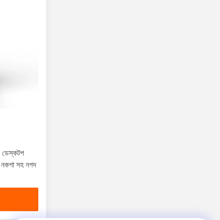
8 ডেস্কটপ
্ণ নকশা সহ নগদ