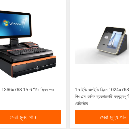
েম 1366x768 15.6 "টাচ স্ক্রিন পজ
15 ইঞ্চি এলইডি স্ক্রিন 1024x76
পিওএস মেশিন ব্যবহারকারী-বন্ধুত্বপূর
রেজিস্টার
সেরা মূল্য পান
সেরা মূল্য পান