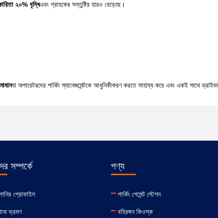
্যকারিতা ২০% বৃদ্ধি
এবং গ্রাহকের সন্তুষ্টির হারও বেড়েছে।
সমাধান
যা অপারেটরদের পার্কিং ম্যানেজমেন্টকে আধুনিকীকরণ করতে সাহায্য করে এবং একই সাথে ড্রাইভা
র সম্পর্কে
পণ্য
পানির প্রোফাইল
পার্কিং পেমেন্ট স্টেশন
ানা ভ্রমণ
বহিরঙ্গন কিওস্ক