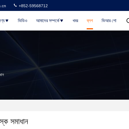
n.cn
+852-59568712
ণ্য
ভিডিও
আমাদের সম্পর্কে
খবর
ব্লগ
ভিআর শো
ধান
স্ক সমাধান