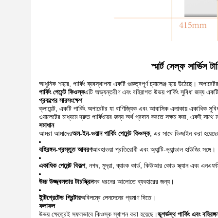
স্মার্ট সেল্ফ সার্ভিস
আধুনিক শহরে, পার্কিং ব্যবস্থাপনা একটি গুরুত্বপূর্ণ চ্যালেঞ্জ হয়ে উঠেছে। অপার
পার্কিং পেমেন্ট কিওস্ক
এটি অভ্যন্তরীণ এবং বহিরাগত উভয় পার্কিং সুবিধা জন্য একট
প্রকল্পের সারসংক্ষেপ
ক্লায়েন্ট, একটি পার্কিং অপারেটর যা বাণিজ্যিক এবং আবাসিক এলাকায় একাধিক সুবি
ওয়ালেটের মাধ্যমে দ্রুত পার্কিংয়ের জন্য অর্থ প্রদান করতে সক্ষম করা, একই সাথে ম্
সমাধান
আমরা আমাদের
অল-ইন-ওয়ান পার্কিং পেমেন্ট কিওস্ক
, এর সাথে ডিজাইন করা হয়েছে
বহিরঙ্গন-প্রস্তুত আবরণ
আবহাওয়া প্রতিরোধী এবং অ্যান্টি-ভ্যান্ডাল হাউজিং সঙ্গে।
একাধিক পেমেন্ট বিকল্প
, নগদ, মুদ্রা, ব্যাংক কার্ড, কিউআর কোড স্ক্যান এবং এনএ
উচ্চ উজ্জ্বলতার টাচস্ক্রিন
সব ধরনের আলোতে ব্যবহারের জন্য।
ইন্টিগ্রেটেড প্রিন্টার
অবিলম্বে লেনদেনের প্রমাণ দিতে।
ফলাফল
উভয় ক্ষেত্রেই সফলভাবে কিওস্ক স্থাপন করা হয়েছে।
ভূগর্ভস্থ পার্কিং এবং বহিরঙ্গন