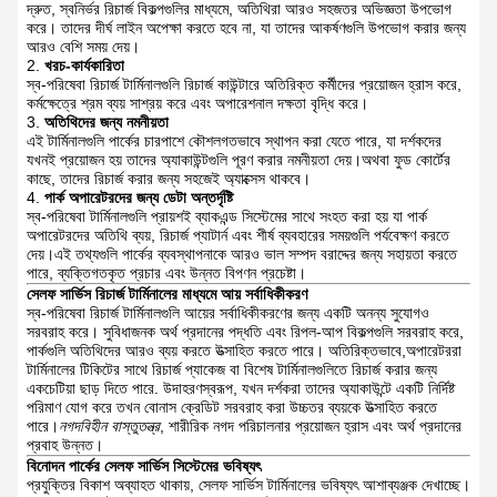
দ্রুত, স্বনির্ভর রিচার্জ বিকল্পগুলির মাধ্যমে, অতিথিরা আরও সহজতর অভিজ্ঞতা উপভোগ
করে। তাদের দীর্ঘ লাইন অপেক্ষা করতে হবে না, যা তাদের আকর্ষণগুলি উপভোগ করার জন্য
আরও বেশি সময় দেয়।
খরচ-কার্যকারিতা
স্ব-পরিষেবা রিচার্জ টার্মিনালগুলি রিচার্জ কাউন্টারে অতিরিক্ত কর্মীদের প্রয়োজন হ্রাস করে,
কর্মক্ষেত্রে শ্রম ব্যয় সাশ্রয় করে এবং অপারেশনাল দক্ষতা বৃদ্ধি করে।
অতিথিদের জন্য নমনীয়তা
এই টার্মিনালগুলি পার্কের চারপাশে কৌশলগতভাবে স্থাপন করা যেতে পারে, যা দর্শকদের
যখনই প্রয়োজন হয় তাদের অ্যাকাউন্টগুলি পূরণ করার নমনীয়তা দেয়।অথবা ফুড কোর্টের
কাছে, তাদের রিচার্জ করার জন্য সহজেই অ্যাক্সেস থাকবে।
পার্ক অপারেটরদের জন্য ডেটা অন্তর্দৃষ্টি
স্ব-পরিষেবা টার্মিনালগুলি প্রায়শই ব্যাকএন্ড সিস্টেমের সাথে সংহত করা হয় যা পার্ক
অপারেটরদের অতিথি ব্যয়, রিচার্জ প্যাটার্ন এবং শীর্ষ ব্যবহারের সময়গুলি পর্যবেক্ষণ করতে
দেয়।এই তথ্যগুলি পার্কের ব্যবস্থাপনাকে আরও ভাল সম্পদ বরাদ্দের জন্য সহায়তা করতে
পারে, ব্যক্তিগতকৃত প্রচার এবং উন্নত বিপণন প্রচেষ্টা।
সেলফ সার্ভিস রিচার্জ টার্মিনালের মাধ্যমে আয় সর্বাধিকীকরণ
স্ব-পরিষেবা রিচার্জ টার্মিনালগুলি আয়ের সর্বাধিকীকরণের জন্য একটি অনন্য সুযোগও
সরবরাহ করে। সুবিধাজনক অর্থ প্রদানের পদ্ধতি এবং রিপল-আপ বিকল্পগুলি সরবরাহ করে,
পার্কগুলি অতিথিদের আরও ব্যয় করতে উত্সাহিত করতে পারে। অতিরিক্তভাবে,অপারেটররা
টার্মিনালের টিকিটের সাথে রিচার্জ প্যাকেজ বা বিশেষ টার্মিনালগুলিতে রিচার্জ করার জন্য
একচেটিয়া ছাড় দিতে পারে.
উদাহরণস্বরূপ, যখন দর্শকরা তাদের অ্যাকাউন্টে একটি নির্দিষ্ট
পরিমাণ যোগ করে তখন বোনাস ক্রেডিট সরবরাহ করা উচ্চতর ব্যয়কে উত্সাহিত করতে
পারে।
নগদবিহীন বাস্তুতন্ত্র
, শারীরিক নগদ পরিচালনার প্রয়োজন হ্রাস এবং অর্থ প্রদানের
প্রবাহ উন্নত।
বিনোদন পার্কের সেলফ সার্ভিস সিস্টেমের ভবিষ্যৎ
প্রযুক্তির বিকাশ অব্যাহত থাকায়, সেলফ সার্ভিস টার্মিনালের ভবিষ্যৎ আশাব্যঞ্জক দেখাচ্ছে।