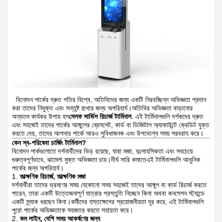
বিনোদন পার্কের দ্রুত গতির বিশ্বে, অতিথিদের জন্য একটি নিরবচ্ছিন্ন অভিজ্ঞতা প্রদান
করা তাদের নিযুক্ত এবং সন্তুষ্ট রাখার জন্য অপরিহার্য।অতিথির অভিজ্ঞতা বাড়ানোর
অন্যতম কার্যকর উপায় হল
সেলফ সার্ভিস রিচার্জ টার্মিনাল
. এই টার্মিনালগুলি দর্শকদের দ্রুত
এবং সহজেই তাদের পার্কের আঙ্গুলের ব্রেসলেট, কার্ড বা ডিজিটাল অ্যাকাউন্টে ক্রেডিট যুক্ত
করতে দেয়, তাদের আপনার পার্কে আরও সুবিধাজনক এবং উপভোগ্য সময় সরবরাহ করে।
কেন স্ব-পরিষেবা চার্জিং টার্মিনাল?
বিনোদন পার্কগুলোতে দর্শনার্থীদের ভিড় রয়েছে, যারা মজা, দুঃসাহসিকতা এবং সবচেয়ে
গুরুত্বপূর্ণভাবে, ঝামেলা মুক্ত অভিজ্ঞতা চায়।দীর্ঘ সারি কমাতেএই টার্মিনালগুলি আধুনিক
পার্কের জন্য অপরিহার্য।
তাত্ক্ষণিক রিচার্জ, তাত্ক্ষণিক মজা
দর্শনার্থীরা তাদের ভ্রমণের সময় যেকোনো সময় সহজেই তাদের আঙ্গুল বা কার্ড রিচার্জ করতে
পারেন, তারা একটি উত্তেজনাপূর্ণ যাত্রার প্রস্তুতি নিচ্ছেন কিনা অথবা কনসেশন স্ট্যান্ডে
একটি স্ন্যাক ধরছেন কিনা।কর্মীদের হস্তক্ষেপের প্রয়োজনীয়তা দূর করে, এই টার্মিনালগুলি
পুরো পার্কের অভিজ্ঞতাকে সহজতর করতে সহায়তা করে।
কম লাইন, বেশি সময় আকর্ষণের জন্য