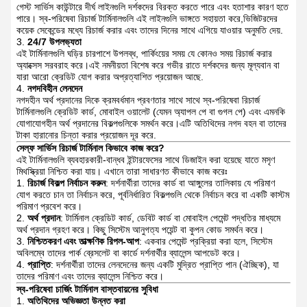
গেস্ট সার্ভিস কাউন্টারে দীর্ঘ লাইনগুলি দর্শকদের বিরক্ত করতে পারে এবং হতাশার কারণ হতে
পারে। স্ব-পরিষেবা রিচার্জ টার্মিনালগুলি এই লাইনগুলি ভাঙ্গতে সহায়তা করে,ভিজিটরদের
কয়েক সেকেন্ডের মধ্যে রিচার্জ করার এবং তাদের দিনের সাথে এগিয়ে যাওয়ার অনুমতি দেয়.
24/7 উপলভ্যতা
এই টার্মিনালগুলি ঘড়ির চারপাশে উপলব্ধ, পার্কিংয়ের সময় যে কোনও সময় রিচার্জ করার
অ্যাক্সেস সরবরাহ করে।এই নমনীয়তা বিশেষ করে গভীর রাতে দর্শকদের জন্য মূল্যবান বা
যারা আরো ক্রেডিট যোগ করার অপ্রত্যাশিত প্রয়োজন আছে.
নগদবিহীন লেনদেন
নগদহীন অর্থ প্রদানের দিকে ক্রমবর্ধমান প্রবণতার সাথে সাথে স্ব-পরিষেবা রিচার্জ
টার্মিনালগুলি ক্রেডিট কার্ড, মোবাইল ওয়ালেট (যেমন অ্যাপল পে বা গুগল পে) এবং এমনকি
যোগাযোগহীন অর্থ প্রদানের বিকল্পগুলিকে সমর্থন করে।এটি অতিথিদের নগদ বহন বা তাদের
টাকা হারানোর চিন্তা করার প্রয়োজন দূর করে.
সেল্ফ সার্ভিস রিচার্জ টার্মিনাল কিভাবে কাজ করে?
এই টার্মিনালগুলি ব্যবহারকারী-বান্ধব ইন্টারফেসের সাথে ডিজাইন করা হয়েছে যাতে মসৃণ
মিথস্ক্রিয়া নিশ্চিত করা যায়। এখানে তারা সাধারণত কীভাবে কাজ করেঃ
রিচার্জ বিকল্প নির্বাচন করুন
: দর্শনার্থীরা তাদের কার্ড বা আঙ্গুলের তালিকায় যে পরিমাণ
যোগ করতে চান তা নির্বাচন করে, পূর্বনির্ধারিত বিকল্পগুলি থেকে নির্বাচন করে বা একটি কাস্টম
পরিমাণ প্রবেশ করে।
অর্থ প্রদান
: টার্মিনাল ক্রেডিট কার্ড, ডেবিট কার্ড বা মোবাইল পেমেন্ট পদ্ধতির মাধ্যমে
অর্থ প্রদান গ্রহণ করে। কিছু সিস্টেম আনুগত্য পয়েন্ট বা কুপন কোড সমর্থন করে।
নিশ্চিতকরণ এবং তাত্ক্ষণিক রিপল-আপ
: একবার পেমেন্ট প্রক্রিয়া করা হলে, সিস্টেম
অবিলম্বে তাদের পার্ক ব্রেসলেট বা কার্ডে দর্শনার্থীর ব্যালেন্স আপডেট করে।
প্রাপ্তি
: দর্শনার্থীরা তাদের লেনদেনের জন্য একটি মুদ্রিত প্রাপ্তি পান (ঐচ্ছিক), যা
তাদের পরিমাণ এবং তাদের ব্যালেন্স নিশ্চিত করে।
স্ব-পরিষেবা চার্জিং টার্মিনাল বাস্তবায়নের সুবিধা
অতিথিদের অভিজ্ঞতা উন্নত করা