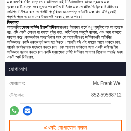
এবং এমনকি বর্ধিত বাস্তবতার অভিজ্ঞতা এই টার্মিনালগুলিকে আরও স্বজ্ঞাত এবং
ব্যবহারকারী-বান্ধব করে তুলতে পারেভৌত টার্মিনাল এবং মোবাইল-ভিত্তিক রিচার্জিংয়ের
সংমিশ্রণ নিশ্চিত করে যে পার্কটি প্রযুক্তির জ্ঞানসম্পন্ন দর্শনার্থী এবং যারা ঐতিহ্যবাহী
পদ্ধতি পছন্দ করেন তাদের উভয়কেই সরবরাহ করতে পারে।
সিদ্ধান্ত
অন্তর্ভুক্তি
সেলফ সার্ভিস রিচার্জ টার্মিনাল
আপনার বিনোদন পার্কে শুধু প্রযুক্তিগত আপগ্রেড
নয়, এটি একটি কৌশল যা দক্ষতা বৃদ্ধি করে, অতিথিদের সন্তুষ্টি বাড়ায়, এবং আয় বাড়াতে
সাহায্য করে।ক্রমবর্ধমান অগ্রাধিকার সঙ্গে যোগাযোগহীনএই টার্মিনালগুলি অতিথির
অভিজ্ঞতার একটি গুরুত্বপূর্ণ অংশ হয়ে উঠবে।
আপনি যদি এই সময়ের আগে থাকতে চান,
পার্কের কার্যক্রমকে সহজতর করতে চান, এবং আপনার দর্শকদের জন্য একটি অবিস্মরণীয়
অভিজ্ঞতা প্রদান করতে চান,একটি স্বয়ংসেবা চার্জিং টার্মিনাল আপনার বিনোদন পার্কের জন্য
একটি স্মার্ট বিনিয়োগ.
যোগাযোগ
যোগাযোগ:
Mr. Frank Wei
টেলিফোন:
+852-59568712
এখনই যোগাযোগ করুন