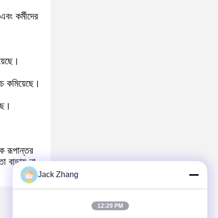
বং কর্মীদের
য়েছে।
খরচ কমিয়েছে।
েছে।
কে রূপান্তর
 বাড়ায় না
Jack Zhang
12:29 PM