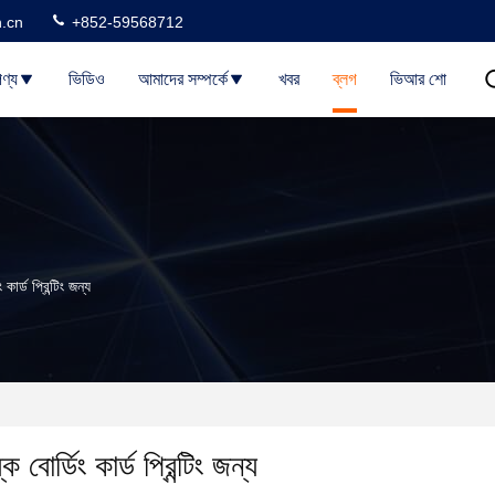
n.cn
+852-59568712
ণ্য
ভিডিও
আমাদের সম্পর্কে
খবর
ব্লগ
ভিআর শো
ার্ড প্রিন্টিং জন্য
বোর্ডিং কার্ড প্রিন্টিং জন্য